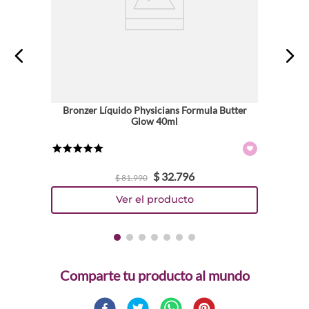
Bronzer Líquido Physicians Formula Butter
Glow 40ml
★
★
★
★
★
$
32
.
796
$
81
.
990
Comparte