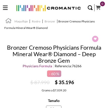
0
Maquillaje
Rostro
Bronzer
Bronzer Cremoso Physicians
Formula Mineral Wear® Diamond
Bronzer Cremoso Physicians Formula
Mineral Wear® Diamond – Deep
Bronze Gem
Physicians Formula
Referencia
:
76266
60 %
$
87
.
990
$
35
.
196
Gramo
a
$7,039.20
Tamaño