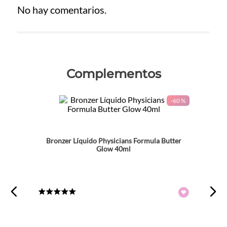
No hay comentarios.
Complementos
-
60 %
Bronzer Líquido Physicians Formula Butter
Glow 40ml
★
★
★
★
★