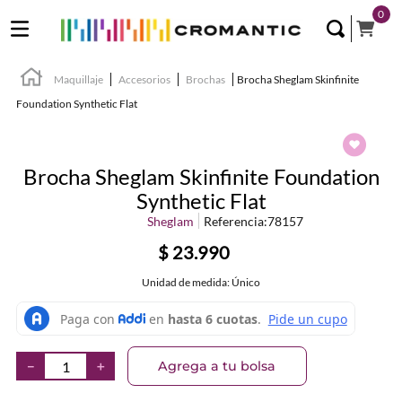
0
Maquillaje
Accesorios
Brochas
Brocha Sheglam Skinfinite
Foundation Synthetic Flat
Brocha Sheglam Skinfinite Foundation
Synthetic Flat
Sheglam
Referencia
:
78157
$
23
.
990
Unidad de medida: Único
Agrega a tu bolsa
－
＋