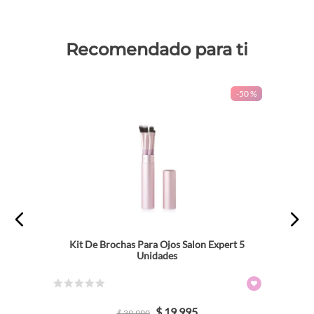
Recomendado para ti
-
50 %
Kit De Brochas Para Ojos Salon Expert 5
Unidades
☆
☆
☆
☆
☆
$
19
.
995
$
39
.
990