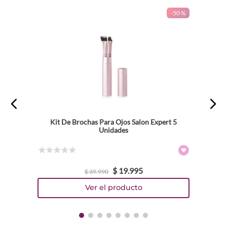
-
50 %
Kit De Brochas Para Ojos Salon Expert 5
Unidades
☆
☆
☆
☆
☆
$
19
.
995
$
39
.
990