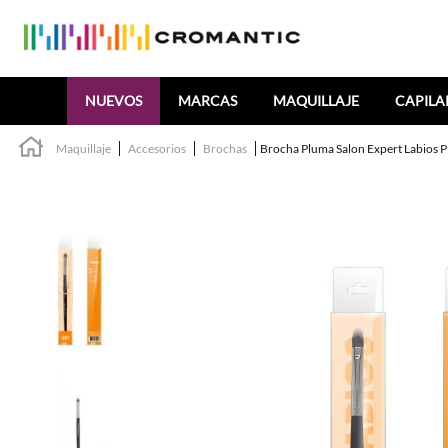
Buscar
NUEVOS
MARCAS
MAQUILLAJE
CAPILA
Maquillaje
Accesorios
Brochas
Brocha Pluma Salon Expert Labios P