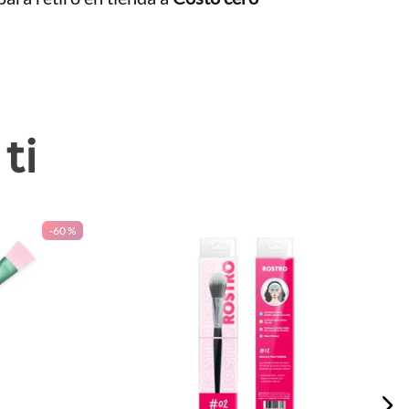
ti
-
60 %