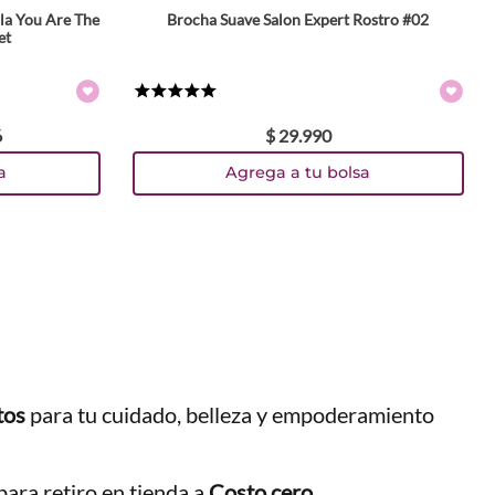
la You Are The
Brocha Suave Salon Expert Rostro #02
et
★
★
★
★
★
6
$
29
.
990
a
Agrega a tu bolsa
tos
para tu cuidado, belleza y empoderamiento
ara retiro en tienda a
Costo cero