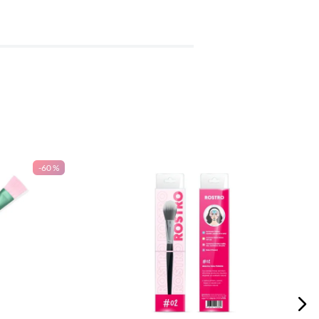
-
60 %