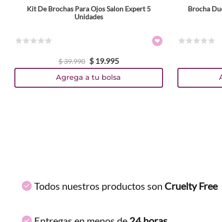
Kit De Brochas Para Ojos Salon Expert 5
Brocha Duo
ENVIAR COMENTARIO
Unidades
☆
☆
☆
☆
☆
☆
☆
☆
☆
☆
$
19
.
995
$
39
.
990
Agrega a tu bolsa
Todos nuestros productos son
Cruelty Free
Entregas en menos de
24 horas