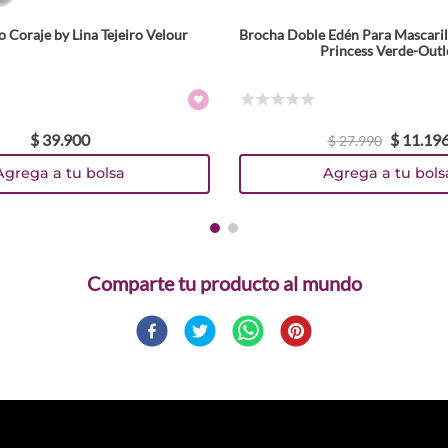
 Coraje by Lina Tejeiro Velour
Brocha Doble Edén Para Mascaril
Princess Verde-Outl
☆
☆
☆
☆
☆
$
39
.
900
$
11
.
19
$
27
.
990
Agrega a tu bolsa
Agrega a tu bols
Comparte