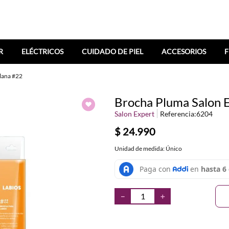
R
ELÉCTRICOS
CUIDADO DE PIEL
ACCESORIOS
F
lana #22
Brocha Pluma Salon E
Salon Expert
Referencia
:
6204
$
24
.
990
Unidad de medida: Único
－
＋