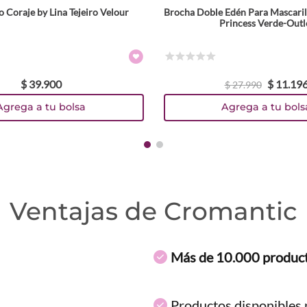
 Coraje by Lina Tejeiro Velour
Brocha Doble Edén Para Mascaril
Princess Verde-Outl
☆
☆
☆
☆
☆
$
39
.
900
$
11
.
19
$
27
.
990
Agrega a tu bolsa
Agrega a tu bols
Ventajas de Cromantic
Más de 10.000 produc
Productos disponibles p