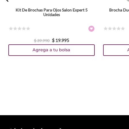
Kit De Brochas Para Ojos Salon Expert 5
Brocha Duo
Unidades
☆
☆
☆
☆
☆
☆
☆
☆
☆
☆
$
19
.
995
$
39
.
990
Agrega a tu bolsa