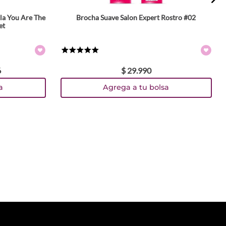
la You Are The
Brocha Suave Salon Expert Rostro #02
et
★
★
★
★
★
6
$
29
.
990
a
Agrega a tu bolsa