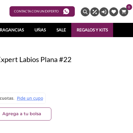
0
ENTRAR
CONTACTA CON UN EXPERTO
RAGANCIAS
UÑAS
SALE
REGALOS Y KITS
xpert Labios Plana #22
Agrega a tu bolsa