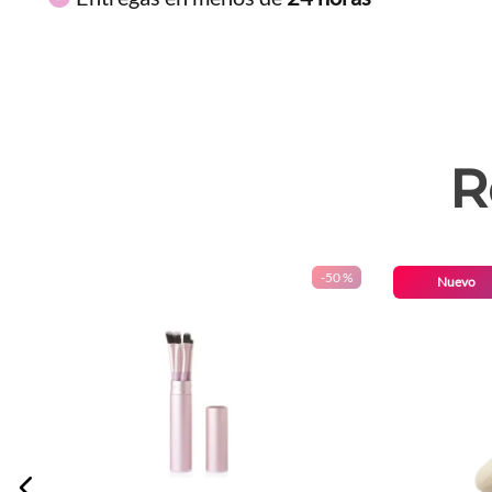
R
-
50 %
Nuevo