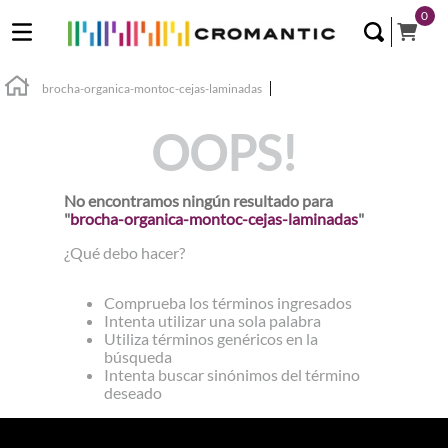
0
brocha-organica-montoc-cejas-laminadas
OOPS!
No encontramos ningún resultado para
"
brocha-organica-montoc-cejas-laminadas
"
¿Qué debo hacer?
Comprueba los términos ingresados
Intenta utilizar una sola palabra
Utiliza términos genéricos en la
búsqueda
Intenta buscar sinónimos del término
deseado