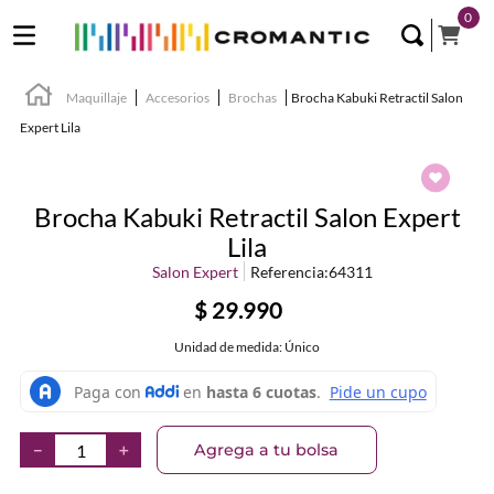
0
Maquillaje
Accesorios
Brochas
Brocha Kabuki Retractil Salon
Expert Lila
Brocha Kabuki Retractil Salon Expert
Lila
Salon Expert
Referencia
:
64311
$
29
.
990
Unidad de medida: Único
Agrega a tu bolsa
－
＋