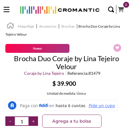
0
Maquillaje
Accesorios
Brochas
Brocha Duo Coraje by Lina
Tejeiro Velour
Nuevo
Brocha Duo Coraje by Lina Tejeiro
Velour
Coraje by Lina Tejeiro
Referencia
:
81479
$
39
.
900
Unidad de medida: Único
Agrega a tu bolsa
－
＋