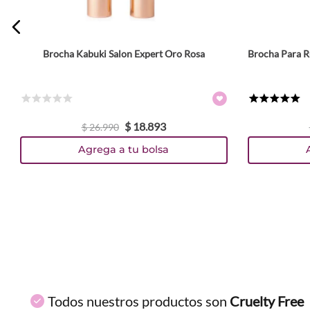
Brocha Kabuki Salon Expert Oro Rosa
Brocha Para R
ENVIAR COMENTARIO
☆
☆
☆
☆
☆
★
★
★
★
★
$
18
.
893
$
26
.
990
Agrega a tu bolsa
Todos nuestros productos son
Cruelty Free