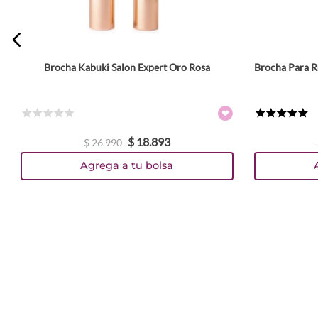
Brocha Kabuki Salon Expert Oro Rosa
Brocha Para R
☆
☆
☆
☆
☆
★
★
★
★
★
$
18
.
893
$
26
.
990
Agrega a tu bolsa