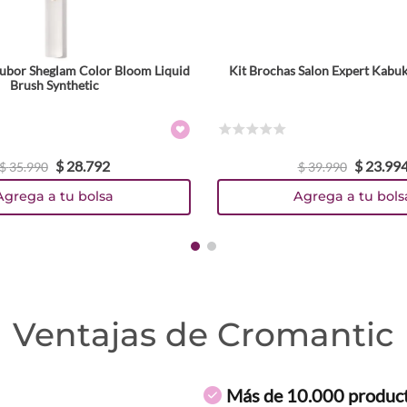
ubor Sheglam Color Bloom Liquid
Kit Brochas Salon Expert Kabuk
Brush Synthetic
☆
☆
☆
☆
☆
$
28
.
792
$
23
.
99
$
35
.
990
$
39
.
990
Agrega a tu bolsa
Agrega a tu bols
Ventajas de Cromantic
Más de 10.000 produc