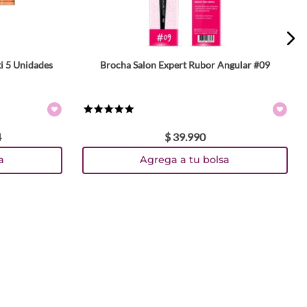
i 5 Unidades
Brocha Salon Expert Rubor Angular #09
★
★
★
★
★
4
$
39
.
990
a
Agrega a tu bolsa