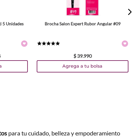
i 5 Unidades
Brocha Salon Expert Rubor Angular #09
★
★
★
★
★
4
$
39
.
990
a
Agrega a tu bolsa
tos
para tu cuidado, belleza y empoderamiento