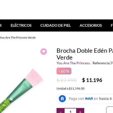
R
ELÉCTRICOS
CUIDADO DE PIEL
ACCESORIOS
F
You Are The Princess Verde
Brocha Doble Edén Pa
Verde
You Are The Princess
Referencia
:
7
60 %
$
27
.
990
$
11
.
196
Unidad
a
$11,196.00
－
＋