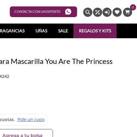
0
ENTRAR
CONTACTA CON UN EXPERTO
RAGANCIAS
UÑAS
SALE
REGALOS Y KITS
ra Mascarilla You Are The Princess
4242
Agrega a tu bolsa