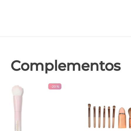
las
Complementos
-
20 %