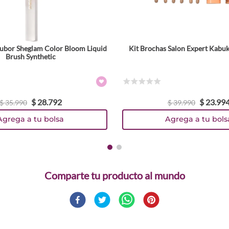
ubor Sheglam Color Bloom Liquid
Kit Brochas Salon Expert Kabuk
Brush Synthetic
☆
☆
☆
☆
☆
$
28
.
792
$
23
.
99
$
35
.
990
$
39
.
990
Agrega a tu bolsa
Agrega a tu bols
Comparte