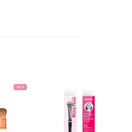
-
40 %