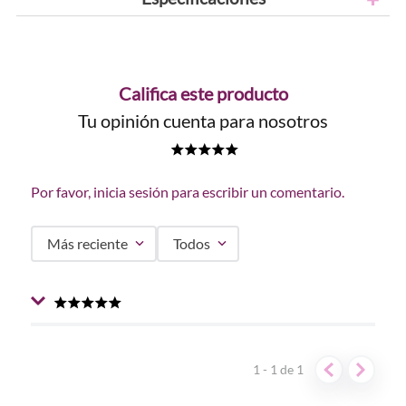
Califica este producto
Tu opinión cuenta para nosotros
★
★
★
★
★
Por favor, inicia sesión para escribir un comentario.
Más reciente
Todos
★
★
★
★
★
Enviado
2 años atrás
por
Ximena Corredor
Me encanta es muy fácil de usar y difumina super bien
1 - 1
de
1
haciendo que los productos se confundan con mi piel es
super buena me encanto