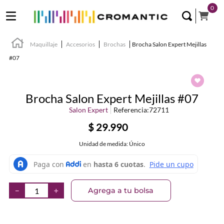
0
Maquillaje
Accesorios
Brochas
Brocha Salon Expert Mejillas
#07
Brocha Salon Expert Mejillas #07
Salon Expert
Referencia
:
72711
$
29
.
990
Unidad de medida: Único
Agrega a tu bolsa
－
＋