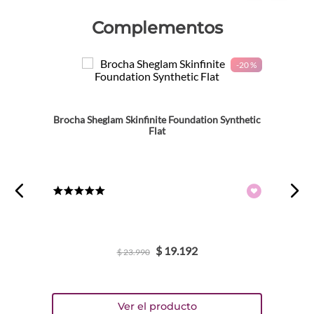
Complementos
-
20 %
Brocha Sheglam Skinfinite Foundation Synthetic
Flat
★
★
★
★
★
$
19
.
192
$
23
.
990