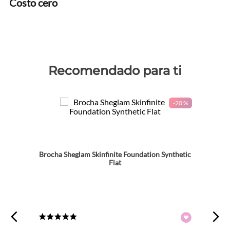
Costo cero
Recomendado para ti
-
20 %
Brocha Sheglam Skinfinite Foundation Synthetic
Flat
★
★
★
★
★