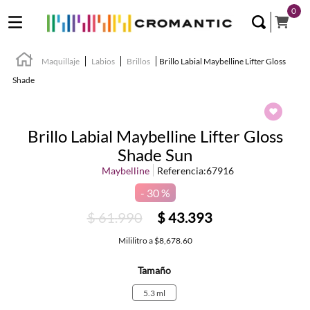
0
Maquillaje
Labios
Brillos
Brillo Labial Maybelline Lifter Gloss
Shade
Brillo Labial Maybelline Lifter Gloss
Shade Sun
Maybelline
Referencia
:
67916
30 %
$
61
.
990
$
43
.
393
Mililitro
a
$8,678.60
Tamaño
5.3 ml