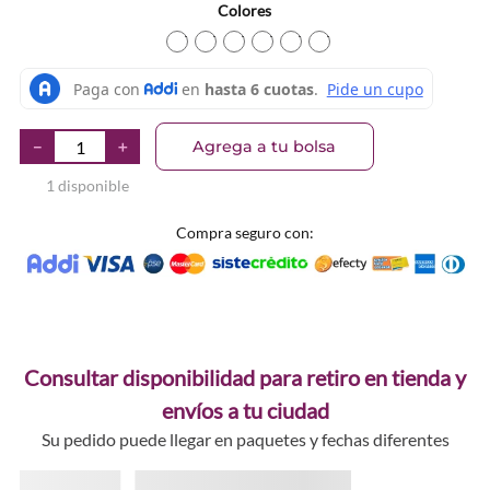
Colores
TEXTURA_41554070941
TEXTURA_41554583861
TEXTURA_41554583878
TEXTURA_41554583892
TEXTURA_41554098594
TEXTURA_41554098
Agrega a tu bolsa
－
＋
1 disponible
Compra seguro con:
Consultar disponibilidad para retiro en tienda y
envíos a tu ciudad
Su pedido puede llegar en paquetes y fechas diferentes