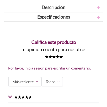
Descripción
Especificaciones
Califica este producto
Tu opinión cuenta para nosotros
★
★
★
★
★
Por favor, inicia sesión para escribir un comentario.
Más reciente
Todos
★
★
★
★
★
Enviado
2 años atrás
por
Fatima Cardona