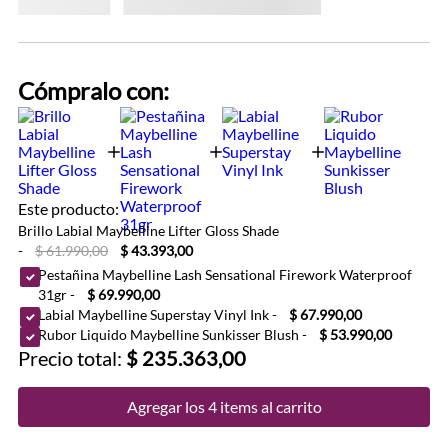
Cómpralo con:
Este producto:
Brillo Labial Maybelline Lifter Gloss Shade
-
$ 61.990,00
$ 43.393,00
Pestañina Maybelline Lash Sensational Firework Waterproof
31gr
-
$ 69.990,00
Labial Maybelline Superstay Vinyl Ink
-
$ 67.990,00
Rubor Liquido Maybelline Sunkisser Blush
-
$ 53.990,00
Precio total:
$ 235.363,00
Agregar los 4 items al carrito