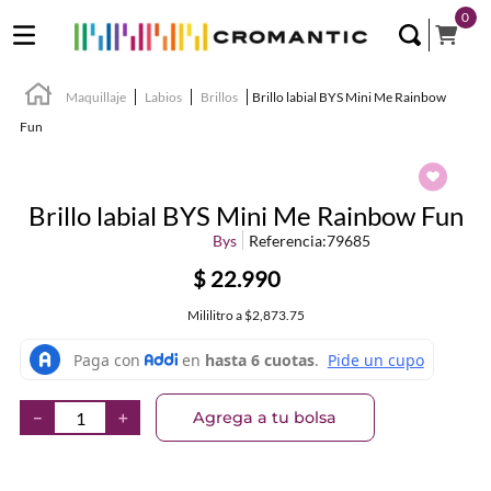
0
Maquillaje
Labios
Brillos
Brillo labial BYS Mini Me Rainbow
Fun
Brillo labial BYS Mini Me Rainbow Fun
Bys
Referencia
:
79685
$
22
.
990
Mililitro
a
$2,873.75
Agrega a tu bolsa
－
＋