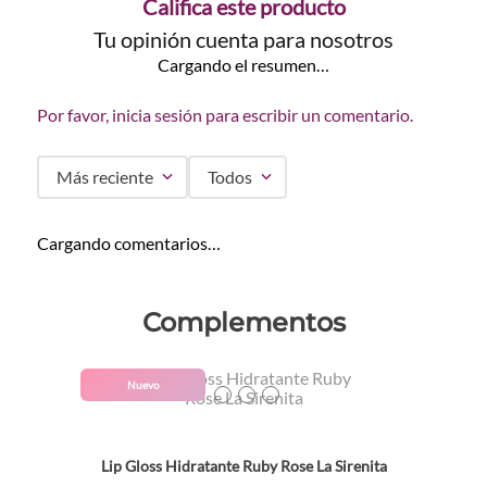
Califica este producto
Tu opinión cuenta para nosotros
Cargando el resumen…
Por favor, inicia sesión para escribir un comentario.
Más reciente
Todos
Cargando comentarios…
Complementos
Colores
Nuevo
TEXTURA_7259657950890
TEXTURA_7259657910887
TEXTURA_7259657930885
Lip Gloss Hidratante Ruby Rose La Sirenita