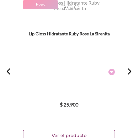
Nuevo
TEXTURA_7259657950890
TEXTURA_7259657910887
TEXTURA_7259657930885
Lip Gloss Hidratante Ruby Rose La Sirenita
$
25
.
900