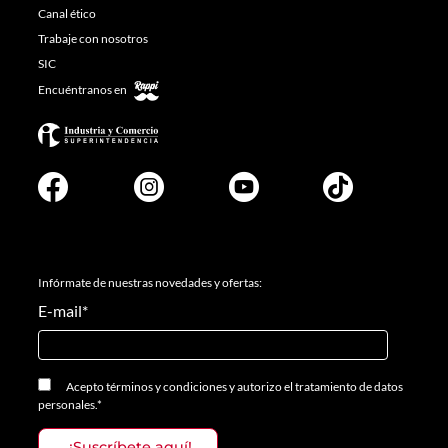
Canal ético
Trabaje con nosotros
SIC
Encuéntranos en
Infórmate de nuestras novedades y ofertas:
E-mail
*
Acepto
términos y condiciones
y
autorizo el tratamiento de datos
personales.
*