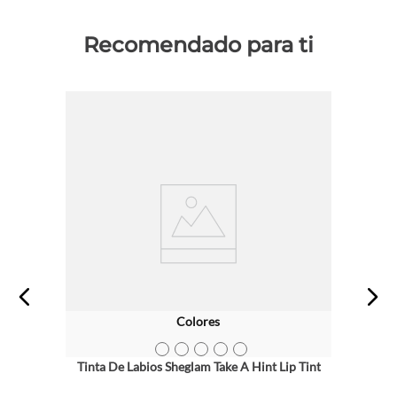
Recomendado para ti
Colores
TEXTURA_6973474683151
TEXTURA_6973474683144
TEXTURA_6973474683175
TEXTURA_6971053496239
TEXTURA_6971053496222
Tinta De Labios Sheglam Take A Hint Lip Tint