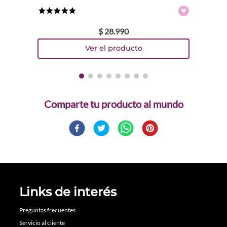
★
★
★
★
★
$
28
.
990
Comparte
Links de interés
Preguntas frecuentes
Servicio al cliente