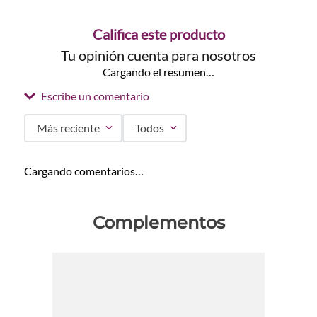
Califica este producto
Tu opinión cuenta para nosotros
Cargando el resumen…
Escribe un comentario
Más reciente
Todos
Agregar comentario
Cargando comentarios…
Título
Complementos
Califica el producto de 1 a 5 estrellas
★
★
★
★
★
Tu nombre