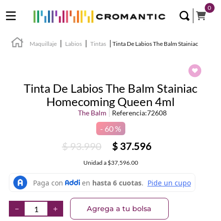
0
Maquillaje
Labios
Tintas
Tinta De Labios The Balm Stainiac
Tinta De Labios The Balm Stainiac
Homecoming Queen 4ml
The Balm
Referencia
:
72608
60 %
$
93
.
990
$
37
.
596
Unidad
a
$37,596.00
Agrega a tu bolsa
－
＋