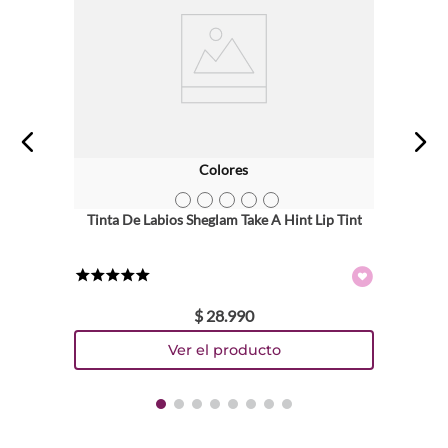
Dirección de email
Escribe un comentario
Colores
TEXTURA_6973474683151
TEXTURA_6973474683144
TEXTURA_6973474683175
TEXTURA_6971053496239
TEXTURA_6971053496222
Tinta De Labios Sheglam Take A Hint Lip Tint
ENVIAR COMENTARIO
★
★
★
★
★
$
28
.
990