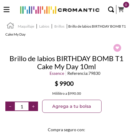
0
Maquillaje
Labios
Brillos
Brillo de labios BIRTHDAY BOMB T1
Cake My Day
Brillo de labios BIRTHDAY BOMB T1
Cake My Day 10ml
Essence
Referencia
:
79830
$
9900
Mililitro
a
$990.00
Agrega a tu bolsa
－
＋
Compra seguro con: