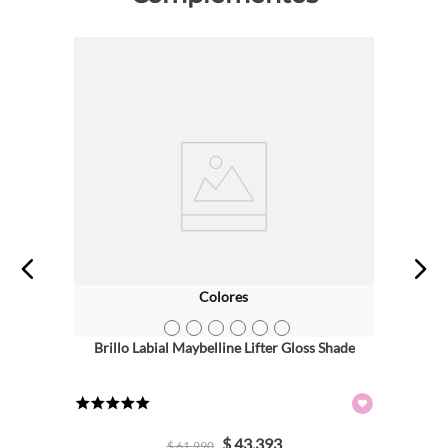
Colores
TEXTURA_41554070941
TEXTURA_41554583861
TEXTURA_41554583878
TEXTURA_41554583892
TEXTURA_41554098594
TEXTURA_41554098570
Brillo Labial Maybelline Lifter Gloss Shade
★
★
★
★
★
$
43
.
393
$
61
.
990