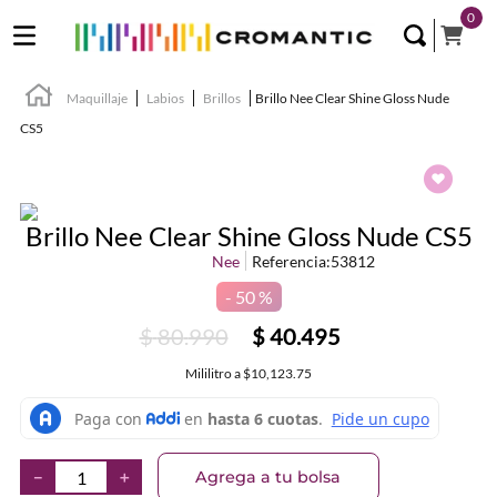
0
Maquillaje
Labios
Brillos
Brillo Nee Clear Shine Gloss Nude
CS5
Brillo Nee Clear Shine Gloss Nude CS5
Nee
Referencia
:
53812
50 %
$
80
.
990
$
40
.
495
Mililitro
a
$10,123.75
Agrega a tu bolsa
－
＋