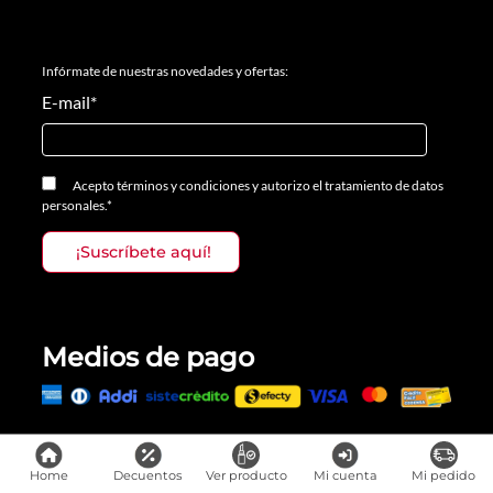
Infórmate de nuestras novedades y ofertas:
E-mail
*
Acepto
términos y condiciones
y
autorizo el tratamiento de datos
personales.
*
Medios de pago
Todos los derechos reservados, Prosalon Distribuciones S.A.S., 2023
Home
Decuentos
Ver producto
Mi cuenta
Mi pedido