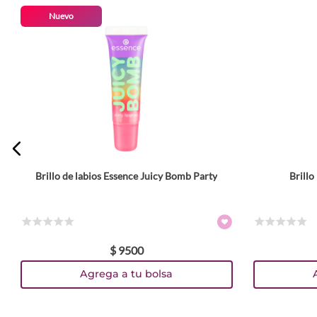
Nuevo
Brillo de labios Essence Juicy Bomb Party
Brill
Tamaño
10 ml
10 ml
Colores
☆
☆
☆
☆
☆
☆
☆
☆
☆
☆
$
9500
TEXTURA_4059729523051
TEXTURA_4059729523013
TEXTURA_4059729522979
TEXTURA_4059729522894
TEXTURA_4059729394606
TEXTURA_4059729394583
TEXTURA_4059729395177
Agrega a tu bolsa