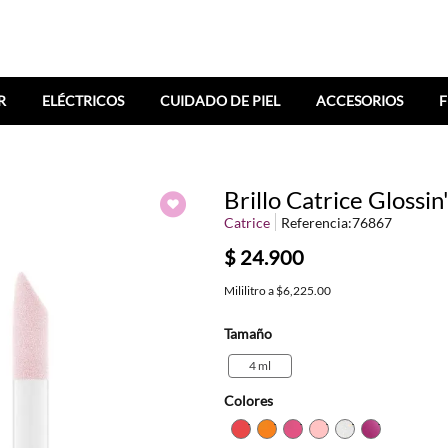
R
ELÉCTRICOS
CUIDADO DE PIEL
ACCESORIOS
F
Brillo Catrice Glossi
Catrice
Referencia
:
76867
$
24
.
900
Mililitro
a
$6,225.00
Tamaño
4 ml
Colores
TEXTURA_4059729419613
TEXTURA_4059729419
TEXTURA_40597294
TEXTURA_40597
TEXTURA_40
TEXTURA