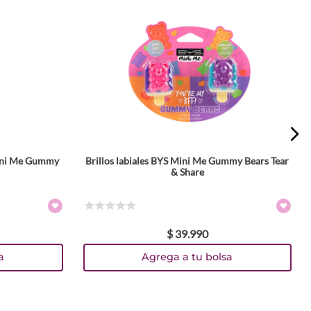
Mini Me Gummy
Brillos labiales BYS Mini Me Gummy Bears Tear
& Share
☆
☆
☆
☆
☆
$
39
.
990
a
Agrega a tu bolsa