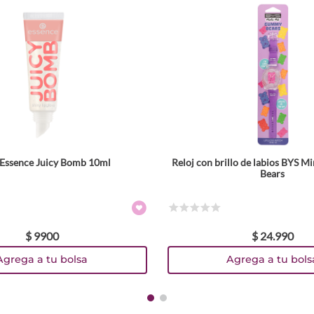
o Essence Juicy Bomb 10ml
Reloj con brillo de labios BYS 
Tamaño
Bears
Colores
☆
☆
☆
☆
☆
$
9900
$
24
.
990
TEXTURA_4059729491398
TEXTURA_4059729608581
Agrega a tu bolsa
Agrega a tu bols