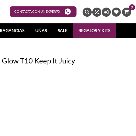
0
ENTRAR
CONTACTA CON UN EXPERTO
RAGANCIAS
UÑAS
SALE
REGALOS Y KITS
n' Glow T10 Keep It Juicy
620
19637
29419606
59729489852
_4059729515438