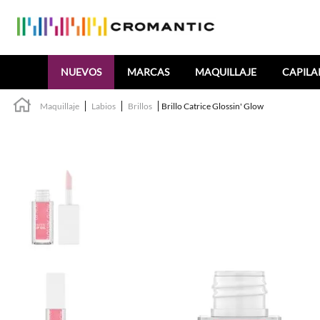
Buscar
NUEVOS
MARCAS
MAQUILLAJE
CAPILA
Maquillaje
Labios
Brillos
Brillo Catrice Glossin' Glow