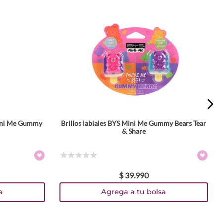
Mini Me Gummy
Brillos labiales BYS Mini Me Gummy Bears Tear
& Share
☆
☆
☆
☆
☆
$
39
.
990
a
Agrega a tu bolsa