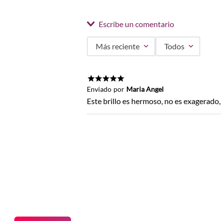
Escribe un comentario
Más reciente
Todos
Agregar comentario
Título
★
★
★
★
★
Enviado
por
Maria Angel
Este brillo es hermoso, no es exagerado,
Califica el producto de 1 a 5 estrel
★
★
★
★
★
Tu nombre
Dirección de email