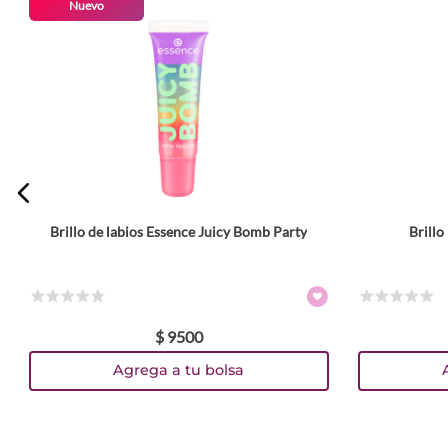
Nuevo
Escribe un comentario
ENVIAR COMENTARIO
Brillo de labios Essence Juicy Bomb Party
Brill
Tamaño
10 ml
10 ml
Colores
☆
☆
☆
☆
☆
☆
☆
☆
☆
☆
$
9500
TEXTURA_4059729523051
TEXTURA_4059729523013
TEXTURA_4059729522979
TEXTURA_4059729522894
TEXTURA_4059729394606
TEXTURA_4059729394583
TEXTURA_4059729395177
Agrega a tu bolsa