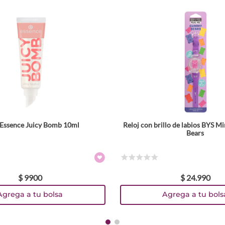
o Essence Juicy Bomb 10ml
Reloj con brillo de labios BYS 
Tamaño
Bears
Colores
☆
☆
☆
☆
☆
$
9900
$
24
.
990
TEXTURA_4059729491398
TEXTURA_4059729608581
Agrega a tu bolsa
Agrega a tu bols