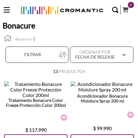
0
Bonacure
Bonacure
ORDENAR POR
FILTRAR
FECHA DE RELEASE
13
PRODUCTOS
Acondicionador Bonacure
Tratamiento Bonacure Color
Moisture Spray 200 ml
Freeze Protección Color 200ml
$
99
.
990
$
117
.
990