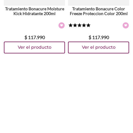
Tratamiento Bonacure Moisture
Tratamiento Bonacure Color
Kick Hidratante 200ml
Freeze Proteccion Color 200ml
★
★
★
★
★
$
117
.
990
$
117
.
990