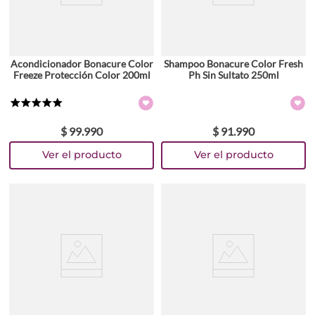
Acondicionador Bonacure Color
Shampoo Bonacure Color Fresh
Freeze Protección Color 200ml
Ph Sin Sultato 250ml
★
★
★
★
★
$
99
.
990
$
91
.
990