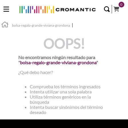
0
bolsa-regalo-grande-viviana-grondona
OOPS!
No encontramos ningún resultado para
"
bolsa-regalo-grande-viviana-grondona
"
¿Qué debo hacer?
Comprueba los términos ingresados
Intenta utilizar una sola palabra
Utiliza términos genéricos en la
búsqueda
Intenta buscar sinónimos del término
deseado