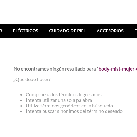
R
ELÉCTRICOS
CUIDADO DE PIEL
ACCESORIOS
F
No encontramos ningún resultado para "
body-mist-mujer-
¿Qué debo hacer?
Comprueba los términos ingresados
Intenta utilizar una sola palabra
Utiliza términos genéricos en la búsqueda
Intenta buscar sinónimos del término deseado