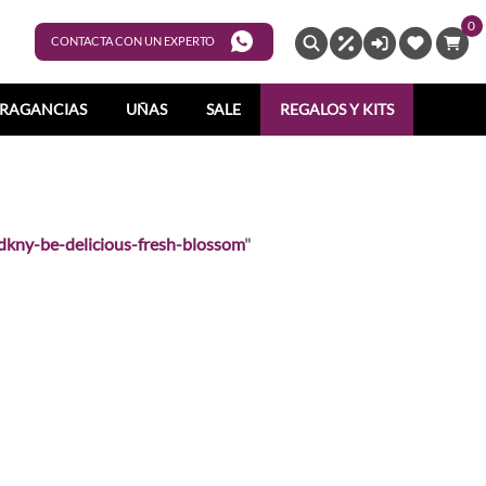
0
ENTRAR
CONTACTA CON UN EXPERTO
RAGANCIAS
UÑAS
SALE
REGALOS Y KITS
dkny-be-delicious-fresh-blossom
"