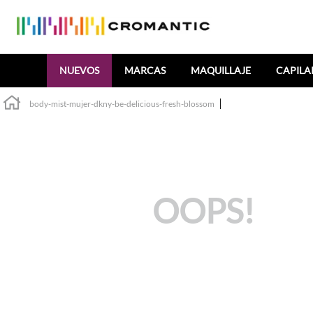
Buscar
NUEVOS
MARCAS
MAQUILLAJE
CAPILA
body-mist-mujer-dkny-be-delicious-fresh-blossom
OOPS!