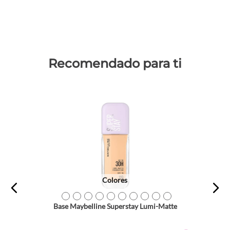
Recomendado para ti
Colores
TEXTURA_6902395970064
TEXTURA_6902395970071
TEXTURA_6902395970101
TEXTURA_6902395970118
TEXTURA_6902395970125
TEXTURA_6902395970156
TEXTURA_6902395970187
TEXTURA_6902395970194
TEXTURA_6902395970217
TEXTURA_6902395970224
Base Maybelline Superstay Lumi-Matte