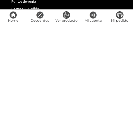
Puntos de venta
Rastrea Tu Pedido
Encuentra Tu Producto En Tienda
Home
Decuentos
Ver producto
Mi cuenta
Mi pedido
Términos y condiciones
Canal ético
Trabaje con nosotros
SIC
Encuéntranos en
Infórmate de nuestras novedades y ofertas:
E-mail
*