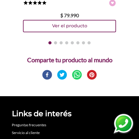
★
★
★
★
★
$
79
.
990
Comparte
Links de interés
Preguntas frecuentes
Servicio al cliente