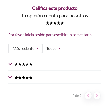
Califica este producto
Tu opinión cuenta para nosotros
★
★
★
★
★
Por favor, inicia sesión para escribir un comentario.
Más reciente
Todos
★
★
★
★
★
Enviado
1 año atrás
por
Lisbeth Dayara
Preciosa esta base, me gusta bastante como deja mi
★
★
★
★
★
Enviado
1 año atrás
por
Liliana Perdomo
piel. Super recomendada
Es la mejor base que he encontrado, la recomiendo
1 - 2
de
2