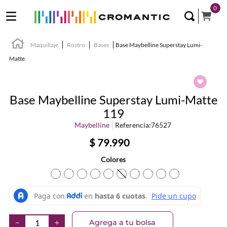
0
Maquillaje
Rostro
Bases
Base Maybelline Superstay Lumi-
Matte
Base Maybelline Superstay Lumi-Matte
119
Maybelline
Referencia
:
76527
$
79
.
990
Colores
TEXTURA_6902395970064
TEXTURA_6902395970071
TEXTURA_6902395970101
TEXTURA_6902395970118
TEXTURA_6902395970125
TEXTURA_6902395970156
TEXTURA_69023959701
TEXTURA_69023959
TEXTURA_69023
TEXTURA_69
Agrega a tu bolsa
－
＋