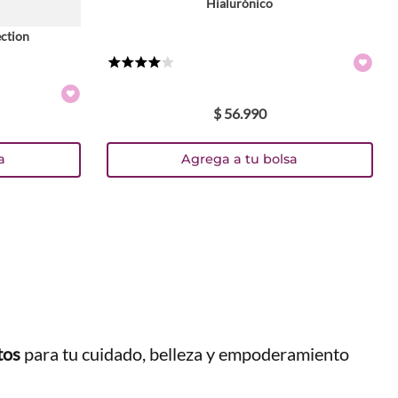
Hialurónico
30 ml
Colores
ction
TEXTURA_62777
TEXTURA_62778
TEXTURA_62779
TEXTURA_9313880553223
★
★
★
★
☆
$
56
.
990
a
Agrega a tu bolsa
tos
para tu cuidado, belleza y empoderamiento