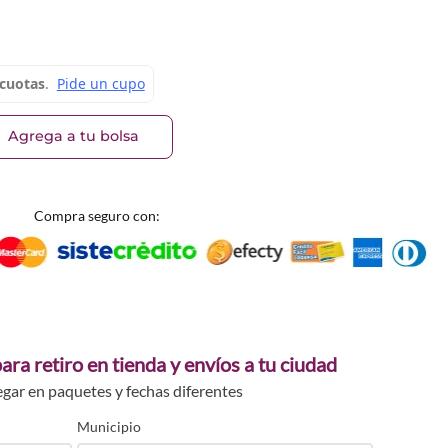
448
98370
53493566
71053493535
_6971053498554
URA_6971053493504
Agrega a tu bolsa
Compra seguro con:
ara retiro en tienda y envíos a tu ciudad
egar en paquetes y fechas diferentes
Municipio