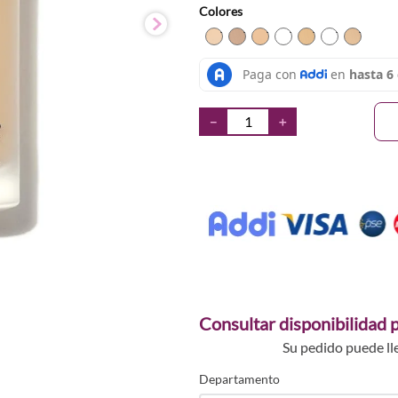
Colores
TEXTURA_6971053493511
TEXTURA_6971053498
TEXTURA_69710534
TEXTURA_69710
TEXTURA_69
TEXTURA
TEXT
－
＋
Consultar disponibilidad p
Su pedido puede ll
Departamento