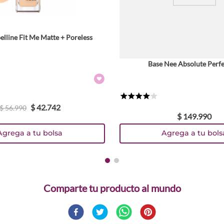
Tamaño
lline Fit Me Matte + Poreless
Colores
Base Nee Absolute Perfe
TEXTURA_41554433418
TEXTURA_41554433456
TEXTURA_41554433449
TEXTURA_41554433487
TEXTURA_41554433494
TEXTURA_41554438185
TEXTURA_41554438192
Tamaño
30 ml
★
★
★
★
☆
$
42
.
742
$
56
.
990
Colores
$
149
.
990
Agrega a tu bolsa
Agrega a tu bols
TEXTURA_53647
TEXTURA_53650
TEXTURA_53653
TEXTURA_59921
TEXTURA_61568
TEXTURA_61569
TEXTURA_8028117010912
Comparte