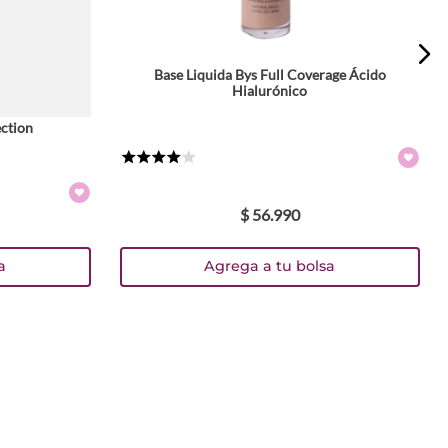
Tamaño
Base Liquida Bys Full Coverage Ácido
Hialurónico
30 ml
Colores
ction
TEXTURA_62777
TEXTURA_62778
TEXTURA_62779
TEXTURA_9313880553223
★
★
★
★
☆
$
56
.
990
a
Agrega a tu bolsa