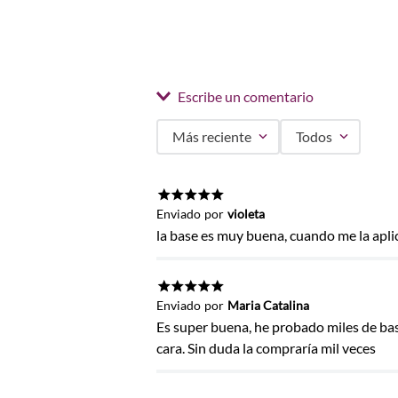
Escribe un comentario
Más reciente
Todos
Agregar comentario
Título
★
★
★
★
★
Enviado
por
violeta
la base es muy buena, cuando me la aplic
Califica el producto de 1 a 5 estrel
★
★
★
★
★
Enviado
por
Maria Catalina
★
★
★
★
★
Es super buena, he probado miles de ba
Tu nombre
cara. Sin duda la compraría mil veces