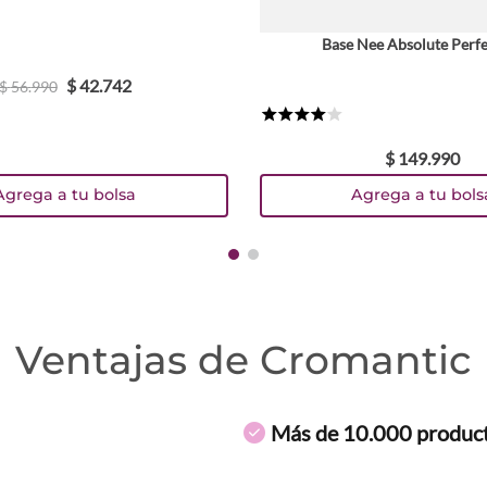
Base Nee Absolute Perfe
$
42
.
742
Tamaño
$
56
.
990
30 ml
★
★
★
★
☆
Colores
$
149
.
990
Agrega a tu bolsa
Agrega a tu bols
TEXTURA_53647
TEXTURA_53650
TEXTURA_53653
TEXTURA_59921
TEXTURA_61568
TEXTURA_61569
TEXTURA_8028117010912
Ventajas de Cromantic
Más de 10.000 produc