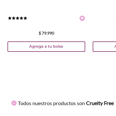
Colores
TEXTURA_6902395970064
TEXTURA_6902395970071
TEXTURA_6902395970101
TEXTURA_6902395970118
TEXTURA_6902395970125
TEXTURA_6902395970156
TEXTURA_6902395970187
TEXTURA_6902395970194
TEXTURA_6902395970217
TEXTURA_6902395970224
★
★
★
★
★
$
79
.
990
Agrega a tu bolsa
Todos nuestros productos son
Cruelty Free