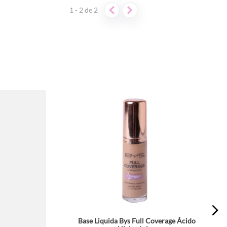
1 - 2
de
2
Tamaño
Base Liquida Bys Full Coverage Ácido