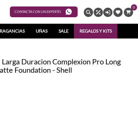
0
ENTRAR
CONTACTA CON UN EXPERTO
RAGANCIAS
UÑAS
SALE
REGALOS Y KITS
 Larga Duracion Complexion Pro Long
tte Foundation - Shell