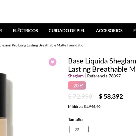
R
ELÉCTRICOS
CUIDADO DE PIEL
ACCESORIOS
F
lexion Pro Long Lasting Breathable Matte Foundation
Base Liquida Sheglam
Lasting Breathable Ma
Sheglam
Referencia
:
78097
20 %
$
72
.
990
$
58
.
392
Mililitro
a
$1,946.40
Tamaño
30 ml