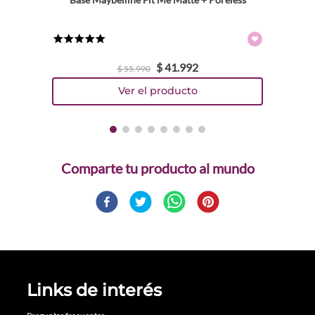
★
★
★
★
★
$
41
.
992
$
55
.
990
Comparte
Links de interés