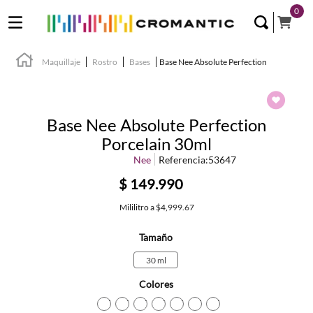
0
Maquillaje
Rostro
Bases
Base Nee Absolute Perfection
Base Nee Absolute Perfection
Porcelain 30ml
Nee
Referencia
:
53647
$
149
.
990
Mililitro
a
$4,999.67
Tamaño
30 ml
Colores
TEXTURA_53647
TEXTURA_53650
TEXTURA_53653
TEXTURA_59921
TEXTURA_61568
TEXTURA_61569
TEXTURA_802811