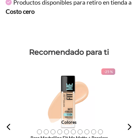
Productos disponibles para retiro en tienda a
Costo cero
Recomendado para ti
-
25 %
Colores
TEXTURA_41554433463
TEXTURA_41554438178
TEXTURA_41554433470
TEXTURA_41554433418
TEXTURA_41554433456
TEXTURA_41554433449
TEXTURA_41554433487
TEXTURA_41554433494
TEXTURA_41554438185
TEXTURA_41554438192
Base Maybelline Fit Me Matte + Poreless