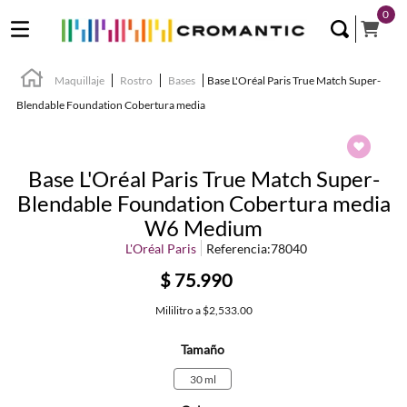
0
Maquillaje
Rostro
Bases
Base L'Oréal Paris True Match Super-
Blendable Foundation Cobertura media
Base L'Oréal Paris True Match Super-
Blendable Foundation Cobertura media
W6 Medium
L'Oréal Paris
Referencia
:
78040
$
75
.
990
Mililitro
a
$2,533.00
Tamaño
30 ml