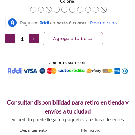
Colores
TEXTURA_71249671900
TEXTURA_71249671795
TEXTURA_71249671788
TEXTURA_71249671627
TEXTURA_71249671573
TEXTURA_71249671511
TEXTURA_71249671924
TEXTURA_71249671
TEXTURA_71249
TEXTURA_71
Agrega a tu bolsa
－
＋
Compra seguro con:
Consultar disponibilidad para retiro en tienda y
envíos a tu ciudad
Su pedido puede llegar en paquetes y fechas diferentes
Departamento
Municipio