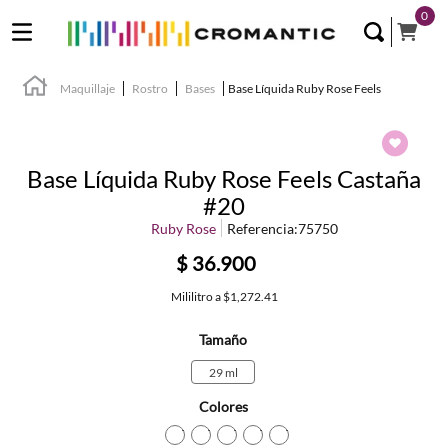
0
Maquillaje
Rostro
Bases
Base Líquida Ruby Rose Feels
Base Líquida Ruby Rose Feels Castaña
#20
Ruby Rose
Referencia
:
75750
$
36
.
900
Mililitro
a
$1,272.41
Tamaño
29 ml
Colores
TEXTURA_6972858361333
TEXTURA_6972858361364
TEXTURA_6972858361357
TEXTURA_697285836134
TEXTURA_697285836