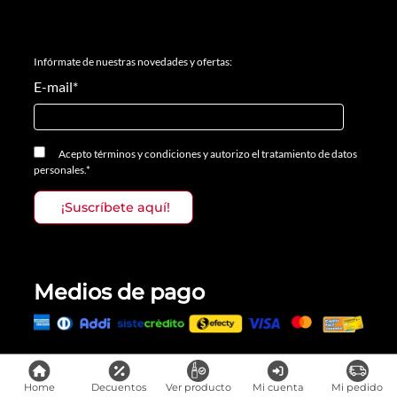
Infórmate de nuestras novedades y ofertas:
E-mail
*
Acepto
términos y condiciones
y
autorizo el tratamiento de datos
personales.
*
Medios de pago
Todos los derechos reservados, Prosalon Distribuciones S.A.S., 2023
Home
Decuentos
Ver producto
Mi cuenta
Mi pedido