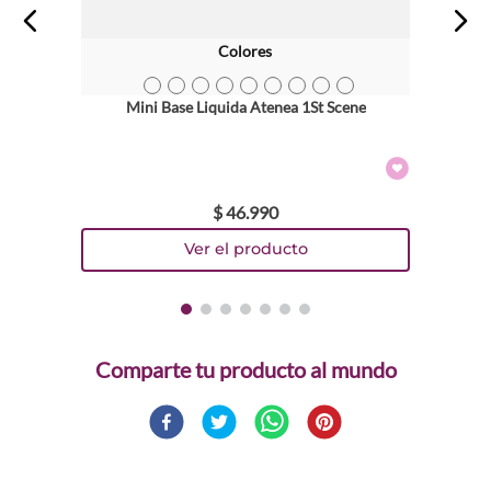
Colores
TEXTURA_736372667212
TEXTURA_736372667229
TEXTURA_736372666888
TEXTURA_736372666895
TEXTURA_736372666918
TEXTURA_736372667236
TEXTURA_736372666901
TEXTURA_736372666925
TEXTURA_736372666932
Mini Base Liquida Atenea 1St Scene
$
46
.
990
Comparte