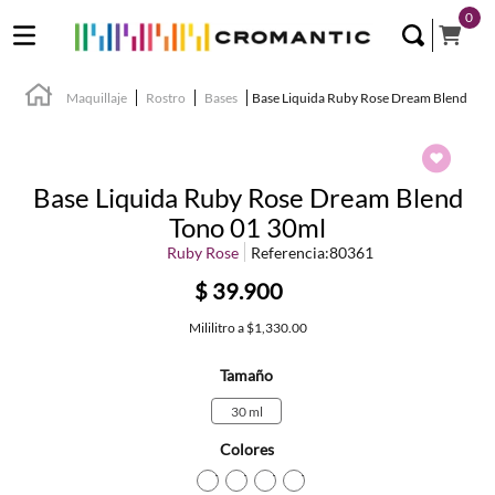
0
Maquillaje
Rostro
Bases
Base Liquida Ruby Rose Dream Blend
Base Liquida Ruby Rose Dream Blend
Tono 01 30ml
Ruby Rose
Referencia
:
80361
$
39
.
900
Mililitro
a
$1,330.00
Tamaño
30 ml
Colores
TEXTURA_7295750412231
TEXTURA_7295750412224
TEXTURA_7295750412217
TEXTURA_72957504122