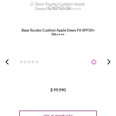
TEXTURA_8809835063417
TEXTURA_8809835061826
TEXTURA_8809835061802
TEXTURA_8809835061796
Base Tocobo Cushion Apple Dewy Fit SPF50+
PA++++
☆
☆
☆
☆
☆
$
99
.
990