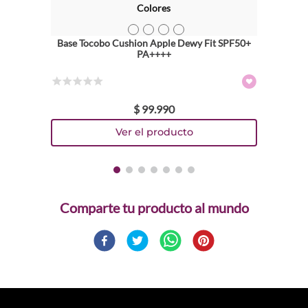
Colores
TEXTURA_8809835063417
TEXTURA_8809835061826
TEXTURA_8809835061802
TEXTURA_8809835061796
Base Tocobo Cushion Apple Dewy Fit SPF50+
PA++++
☆
☆
☆
☆
☆
$
99
.
990
Comparte