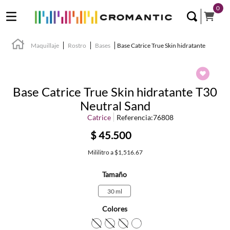
0
Maquillaje
Rostro
Bases
Base Catrice True Skin hidratante
Base Catrice True Skin hidratante T30
Neutral Sand
Catrice
Referencia
:
76808
$
45
.
500
Mililitro
a
$1,516.67
Tamaño
30 ml
Colores
TEXTURA_4059729282026
TEXTURA_4059729277206
TEXTURA_4059729282040
TEXTURA_71249658666