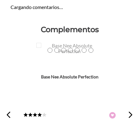
Cargando comentarios…
Complementos
Colores
TEXTURA_53647
TEXTURA_53650
TEXTURA_53653
TEXTURA_59921
TEXTURA_61568
TEXTURA_61569
TEXTURA_8028117010912
Base Nee Absolute Perfection
★
★
★
★
☆