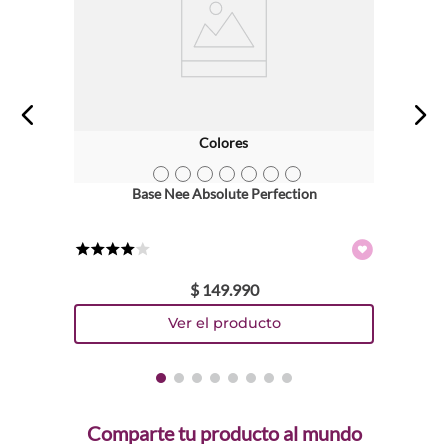
Colores
TEXTURA_53647
TEXTURA_53650
TEXTURA_53653
TEXTURA_59921
TEXTURA_61568
TEXTURA_61569
TEXTURA_8028117010912
Base Nee Absolute Perfection
★
★
★
★
☆
$
149
.
990
Comparte