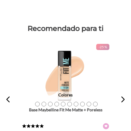
Recomendado para ti
-
25 %
Colores
TEXTURA_41554433463
TEXTURA_41554438178
TEXTURA_41554433470
TEXTURA_41554433418
TEXTURA_41554433456
TEXTURA_41554433449
TEXTURA_41554433487
TEXTURA_41554433494
TEXTURA_41554438185
TEXTURA_41554438192
Base Maybelline Fit Me Matte + Poreless
★
★
★
★
★