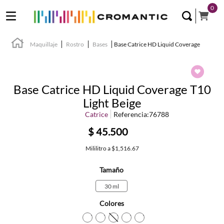
0
Maquillaje
Rostro
Bases
Base Catrice HD Liquid Coverage
Base Catrice HD Liquid Coverage T10
Light Beige
Catrice
Referencia
:
76788
$
45
.
500
Mililitro
a
$1,516.67
Tamaño
30 ml
Colores
TEXTURA_4250947598283
TEXTURA_4059729034380
TEXTURA_4059729034410
TEXTURA_405972903446
TEXTURA_425094759