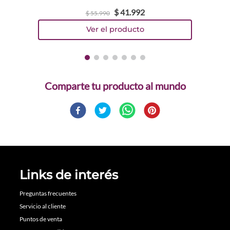
$
41
.
992
$
55
.
990
Comparte
Links de interés
Preguntas frecuentes
Servicio al cliente
Puntos de venta