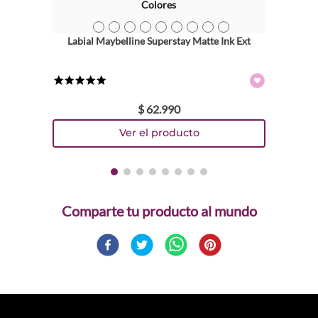
Colores
TEXTURA_41554577839
TEXTURA_41554577846
TEXTURA_41554554502
TEXTURA_41554543711
TEXTURA_41554543643
TEXTURA_41554543650
TEXTURA_41554554489
TEXTURA_41554554472
TEXTURA_41554543636
Labial Maybelline Superstay Matte Ink Ext
★
★
★
★
★
$
62
.
990
Comparte