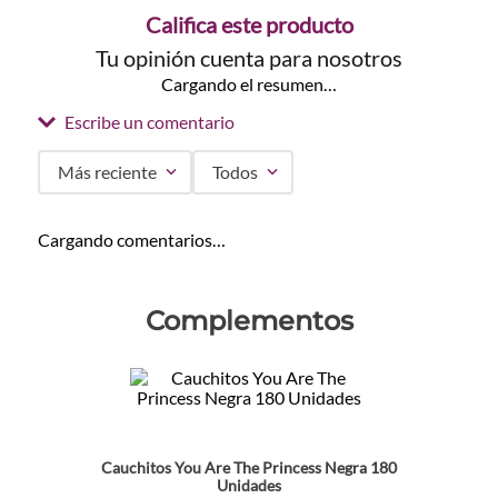
Califica este producto
Tu opinión cuenta para nosotros
Cargando el resumen…
Escribe un comentario
Más reciente
Todos
Agregar comentario
Cargando comentarios…
Título
Complementos
Califica el producto de 1 a 5 estrellas
★
★
★
★
★
Tu nombre
Cauchitos You Are The Princess Negra 180
Unidades