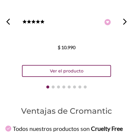
Dirección de email
★
★
★
★
★
Escribe un comentario
$
10
.
990
ENVIAR COMENTARIO
Ventajas de Cromantic
Todos nuestros productos son
Cruelty Free