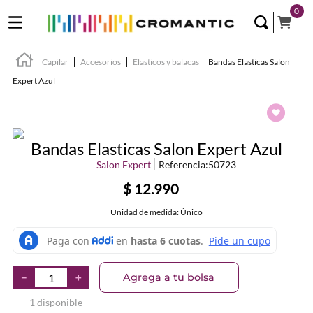
0
Capilar
Accesorios
Elasticos y balacas
Bandas Elasticas Salon
Expert Azul
Bandas Elasticas Salon Expert Azul
Salon Expert
Referencia
:
50723
$
12
.
990
Unidad de medida: Único
Agrega a tu bolsa
－
＋
1 disponible