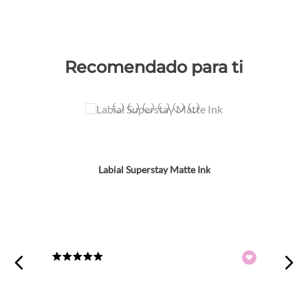
Recomendado para ti
Colores
TEXTURA_41554496918
TEXTURA_41554496895
TEXTURA_41554496987
TEXTURA_41554496901
TEXTURA_41554496932
TEXTURA_41554554533
Labial Superstay Matte Ink
★
★
★
★
★