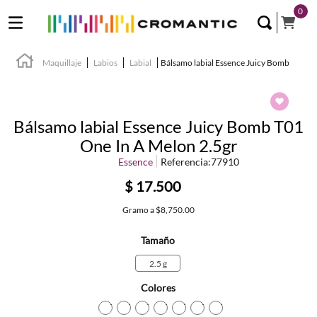
0
Maquillaje
Labios
Labial
Bálsamo labial Essence Juicy Bomb
Bálsamo labial Essence Juicy Bomb T01
One In A Melon 2.5gr
Essence
Referencia
:
77910
$
17
.
500
Gramo
a
$8,750.00
Tamaño
2.5 g
Colores
TEXTURA_4059729490483
TEXTURA_4059729490490
TEXTURA_4059729490506
TEXTURA_4059729490513
TEXTURA_405972958505
TEXTURA_405972958
TEXTURA_405972