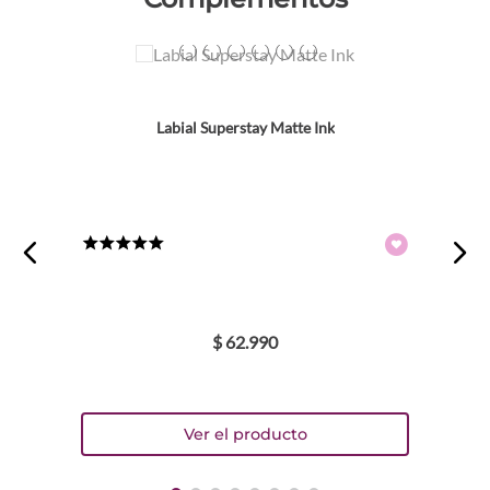
Colores
TEXTURA_41554496918
TEXTURA_41554496895
TEXTURA_41554496987
TEXTURA_41554496901
TEXTURA_41554496932
TEXTURA_41554554533
Labial Superstay Matte Ink
★
★
★
★
★
$
62
.
990