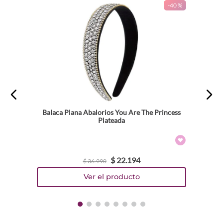
-
40 %
Balaca Plana Abalorios You Are The Princess
Plateada
$
22
.
194
$
36
.
990