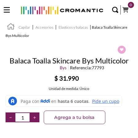
0
Capilar
Accesorios
Elasticos y balacas
Balaca Toalla Skincare
Bys Multicolor
Balaca Toalla Skincare Bys Multicolor
Bys
Referencia
:
77793
$
31
.
990
Unidad de medida: Único
Agrega a tu bolsa
－
＋