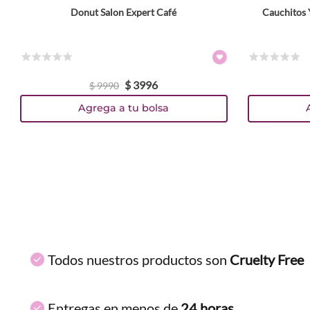
Donut Salon Expert Café
Cauchitos 
ENVIAR COMENTARIO
☆
☆
☆
☆
☆
☆
☆
☆
☆
☆
$
3996
$
9990
Agrega a tu bolsa
Todos nuestros productos son
Cruelty Free
Entregas en menos de
24 horas