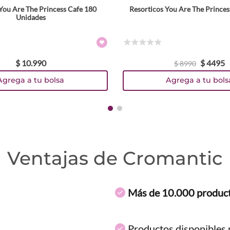
You Are The Princess Cafe 180
Resorticos You Are The Princes
Unidades
☆
☆
☆
☆
☆
$
10
.
990
$
4495
$
8990
Agrega a tu bolsa
Agrega a tu bols
Ventajas de Cromantic
Más de 10.000 produc
Productos disponibles p