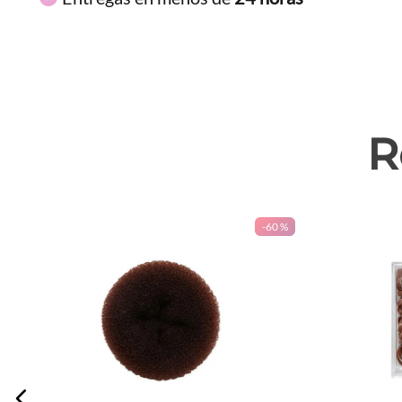
R
-
60 %