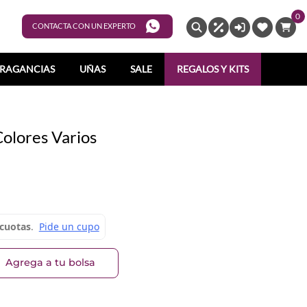
0
ENTRAR
CONTACTA CON UN EXPERTO
RAGANCIAS
UÑAS
SALE
REGALOS Y KITS
Colores Varios
Agrega a tu bolsa