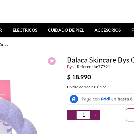
R
ELÉCTRICOS
CUIDADO DE PIEL
ACCESORIOS
F
Varios
Balaca Skincare Bys 
Bys
Referencia
:
77791
$
18
.
990
Unidad de medida: Único
－
＋