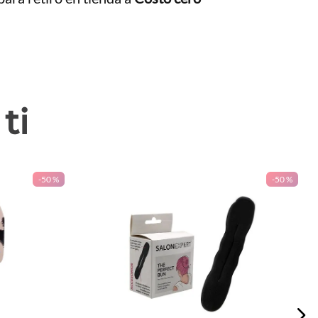
ti
-
50 %
-
50 %