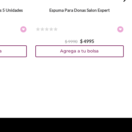
s 5 Unidades
Espuma Para Donas Salon Expert
☆
☆
☆
☆
☆
$
4995
$
9990
a
Agrega a tu bolsa