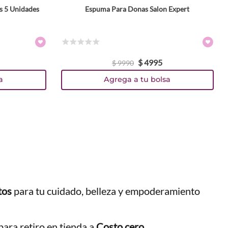
s 5 Unidades
Espuma Para Donas Salon Expert
☆
☆
☆
☆
☆
$
4995
$
9990
a
Agrega a tu bolsa
tos
para tu cuidado, belleza y empoderamiento
ara retiro en tienda a
Costo cero