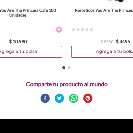
You Are The Princess Cafe 180
Resorticos You Are The Princes
Unidades
☆
☆
☆
☆
☆
$
10
.
990
$
4495
$
8990
Agrega a tu bolsa
Agrega a tu bols
Comparte