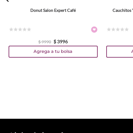
Donut Salon Expert Café
Cauchitos 
☆
☆
☆
☆
☆
☆
☆
☆
☆
☆
$
3996
$
9990
Agrega a tu bolsa