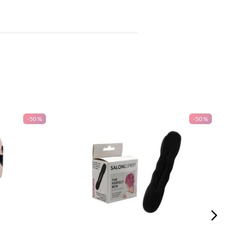
-
50 %
-
50 %