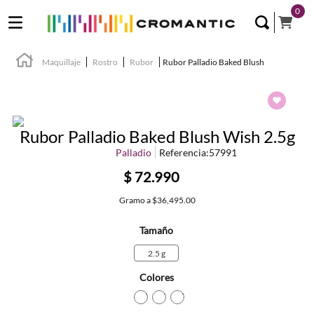
0
Maquillaje
Rostro
Rubor
Rubor Palladio Baked Blush
Rubor Palladio Baked Blush Wish 2.5g
Palladio
Referencia
:
57991
$
72
.
990
Gramo
a
$36,495.00
Tamaño
2.5 g
Colores
TEXTURA_57990
TEXTURA_57991
TEXTURA_57992