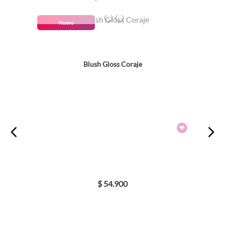
Colores
TEXTURA_7709193672874
TEXTURA_7709193672898
Nuevo
Blush Gloss Coraje
$
54
.
900