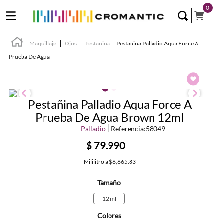
0
Maquillaje
Ojos
Pestañina
Pestañina Palladio Aqua Force A
Prueba De Agua
Pestañina Palladio Aqua Force A
Prueba De Agua Brown 12ml
Palladio
Referencia
:
58049
$
79
.
990
Mililitro
a
$6,665.83
Tamaño
12 ml
Colores