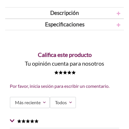
Descripción
Especificaciones
Califica este producto
Tu opinión cuenta para nosotros
★
★
★
★
★
Por favor, inicia sesión para escribir un comentario.
Más reciente
Todos
★
★
★
★
★
Enviado
2 años atrás
por
Jenny