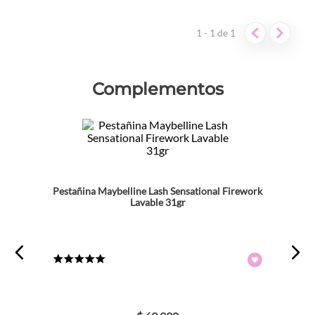
Excelente, deja las pestañas separadas sin grumos y
1 - 1
de
1
muy largas. Me encanto
Complementos
Pestañina Maybelline Lash Sensational Firework
Lavable 31gr
★
★
★
★
★