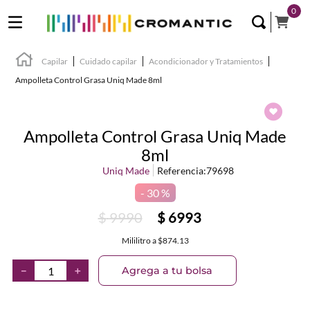
0
Capilar
Cuidado capilar
Acondicionador y Tratamientos
Ampolleta Control Grasa Uniq Made 8ml
Ampolleta Control Grasa Uniq Made
8ml
Uniq Made
Referencia
:
79698
30 %
$
9990
$
6993
Mililitro
a
$874.13
Agrega a tu bolsa
－
＋