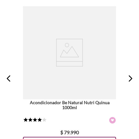
Acondicionador Be Natural Nutri Quinua
1000ml
★
★
★
★
☆
$
79
.
990