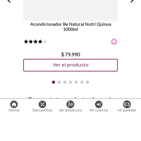
Acondicionador Be Natural Nutri Quinua
1000ml
★
★
★
★
☆
$
79
.
990
Comparte
Home
Decuentos
Ver producto
Mi cuenta
Mi pedido