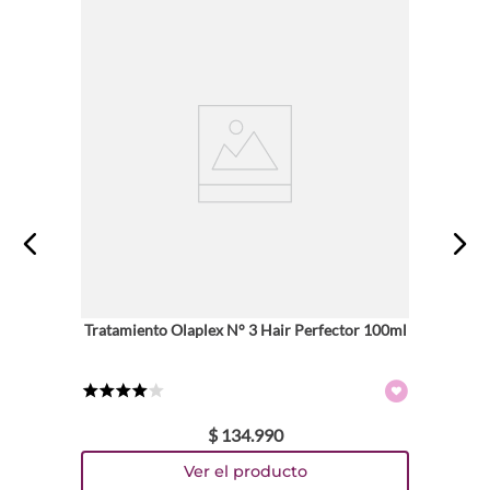
★
★
★
★
★
Tu nombre
Dirección de email
Escribe un comentario
Tratamiento Olaplex N° 3 Hair Perfector 100ml
ENVIAR COMENTARIO
★
★
★
★
☆
$
134
.
990