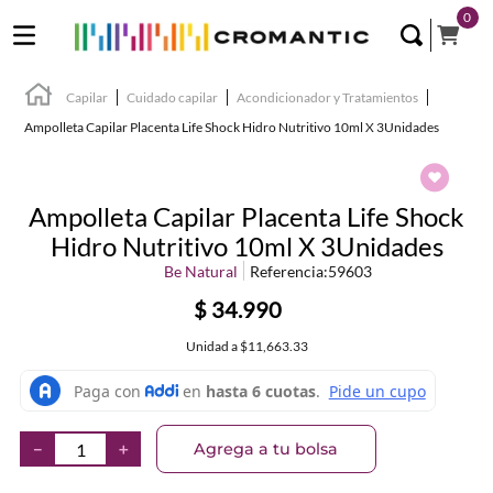
0
Capilar
Cuidado capilar
Acondicionador y Tratamientos
Ampolleta Capilar Placenta Life Shock Hidro Nutritivo 10ml X 3Unidades
Ampolleta Capilar Placenta Life Shock
Hidro Nutritivo 10ml X 3Unidades
Be Natural
Referencia
:
59603
$
34
.
990
Unidad
a
$11,663.33
Agrega a tu bolsa
－
＋