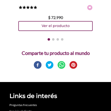
★
★
★
★
★
$
72
.
990
Comparte
Links de interés
Preguntas frecuentes