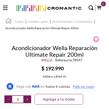
0
Capilar
Cuidado capilar
Acondicionador y Tratamientos
Acondicionador Wella Reparación Ultimate Repair 200ml
Acondicionador Wella Reparación
Ultimate Repair 200ml
WELLA
Referencia
:
78547
$
192
.
990
Mililitro
a
$964.95
Agrega a tu bolsa
－
＋