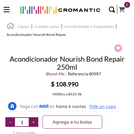
0
Capilar
Cuidado capilar
Acondicionador y Tratamientos
Acondicionador Nourish Bond Repair
Acondicionador Nourish Bond Repair
250ml
Blond-Me
Referencia
:
80987
$
108
.
990
Mililitro
a
$435.96
Agrega a tu bolsa
－
＋
1 disponible