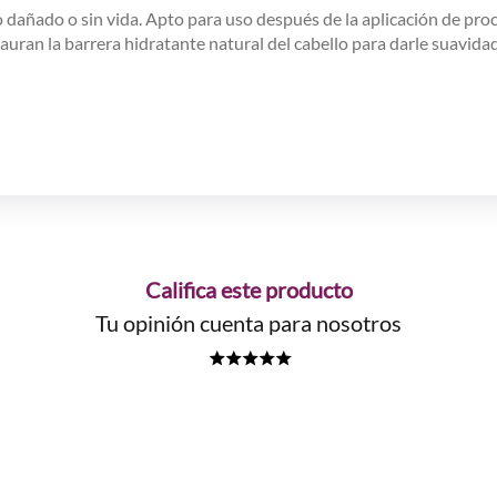
o dañado o sin vida. Apto para uso después de la aplicación de pr
tauran la barrera hidratante natural del cabello para darle suavidad
Califica este producto
Tu opinión cuenta para nosotros
★
★
★
★
★