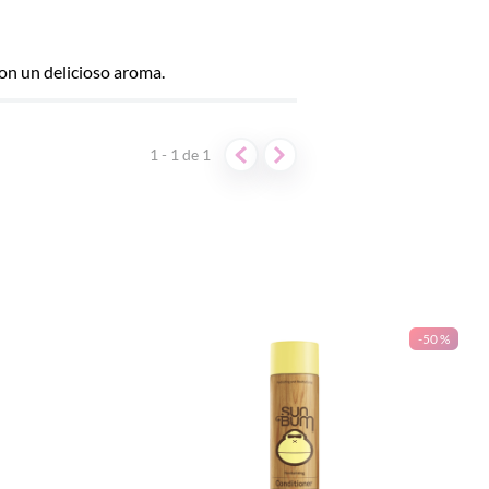
 con un delicioso aroma.
1 - 1
de
1
-
50 %