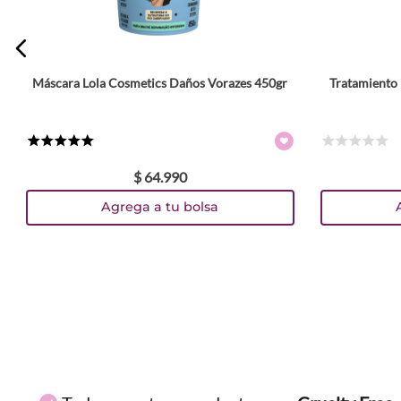
ENVIAR COMENTARIO
Máscara Lola Cosmetics Daños Vorazes 450gr
Tratamiento 
★
★
★
★
★
☆
☆
☆
☆
☆
$
64
.
990
Agrega a tu bolsa