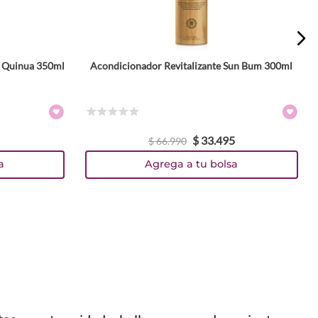
i Quinua 350ml
Acondicionador Revitalizante Sun Bum 300ml
☆
☆
☆
☆
☆
$
33
.
495
$
66
.
990
a
Agrega a tu bolsa