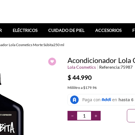
R
ELÉCTRICOS
CUIDADO DE PIEL
ACCESORIOS
F
ador Lola Cosmetics Morte Súbita250 ml
Acondicionador Lola
Lola Cosmetics
Referencia
:
75987
$
44
.
990
Mililitro
a
$179.96
－
＋