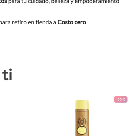
tos
para tu cuidado, belleza y empoderamiento
ara retiro en tienda a
Costo cero
ti
-
50 %