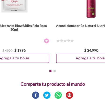
Matizante Blow&Bliss Palo Rosa
Acondicionador Be Natural Nutr
30ml
☆
☆
☆
☆
☆
$
1996
$
34
.
990
$
4990
Agrega a tu bolsa
Agrega a tu bols
Comparte