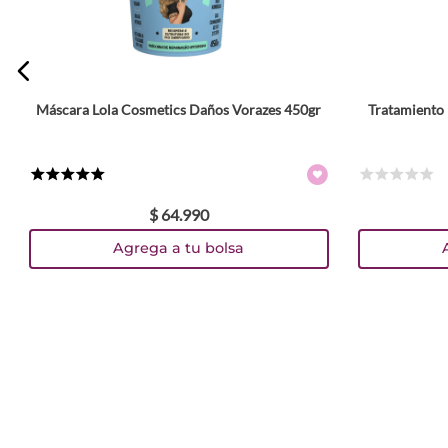
Máscara Lola Cosmetics Daños Vorazes 450gr
Tratamiento 
★
★
★
★
★
☆
☆
☆
☆
☆
$
64
.
990
Agrega a tu bolsa