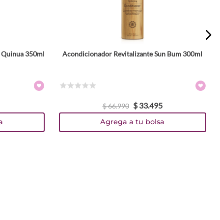
i Quinua 350ml
Acondicionador Revitalizante Sun Bum 300ml
☆
☆
☆
☆
☆
$
33
.
495
$
66
.
990
a
Agrega a tu bolsa