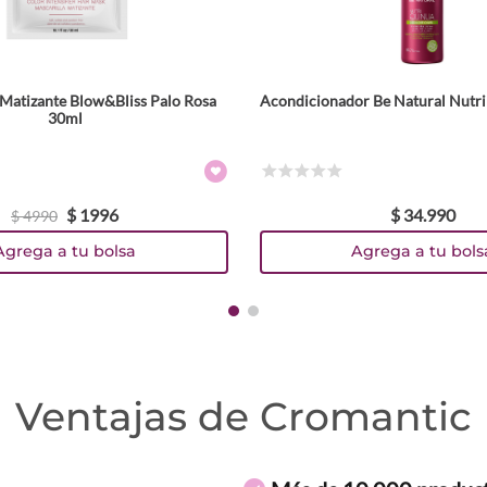
Matizante Blow&Bliss Palo Rosa
Acondicionador Be Natural Nutr
30ml
☆
☆
☆
☆
☆
$
1996
$
34
.
990
$
4990
Agrega a tu bolsa
Agrega a tu bols
Ventajas de Cromantic