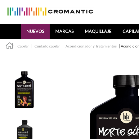
Buscar
NUEVOS
MARCAS
MAQUILLAJE
CAPILA
Capilar
Cuidado capilar
Acondicionador y Tratamientos
Acondicion