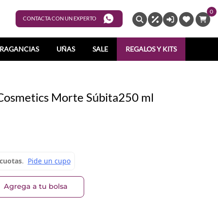
0
ENTRAR
CONTACTA CON UN EXPERTO
RAGANCIAS
UÑAS
SALE
REGALOS Y KITS
 Cosmetics Morte Súbita250 ml
Agrega a tu bolsa