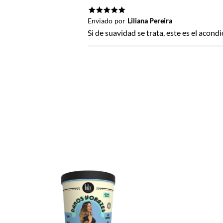
Título
★
★
★
★
★
Enviado
por
Liliana Pereira
Si de suavidad se trata, este es el acond
Califica el producto de 1 a 5 estrel
★
★
★
★
★
Tu nombre
Dirección de email
Escribe un comentario