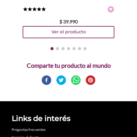
★
★
★
★
★
$
39
.
990
Comparte
Links de interés
Preguntas frecuentes