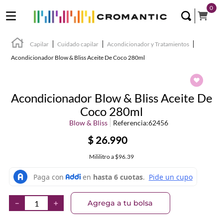
0
Capilar
Cuidado capilar
Acondicionador y Tratamientos
Acondicionador Blow & Bliss Aceite De Coco 280ml
Acondicionador Blow & Bliss Aceite De
Coco 280ml
Blow & Bliss
Referencia
:
62456
$
26
.
990
Mililitro
a
$96.39
Agrega a tu bolsa
－
＋