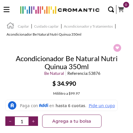
0
Capilar
Cuidado capilar
Acondicionador y Tratamientos
Acondicionador Be Natural Nutri Quinua 350ml
Acondicionador Be Natural Nutri
Quinua 350ml
Be Natural
Referencia
:
53876
$
34
.
990
Mililitro
a
$99.97
Agrega a tu bolsa
－
＋