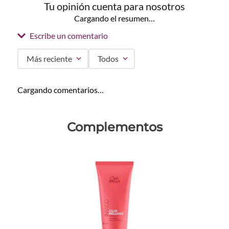
Tu opinión cuenta para nosotros
Cargando el resumen…
Escribe un comentario
Más reciente
Todos
Agregar comentario
Cargando comentarios…
Título
Complementos
Califica el producto de 1 a 5 estrellas
★
★
★
★
★
Tu nombre
Dirección de email