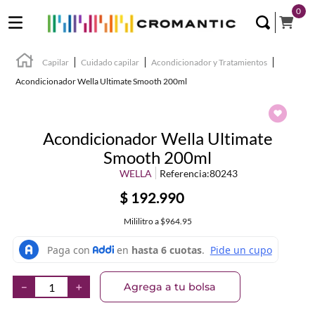
0
Capilar
Cuidado capilar
Acondicionador y Tratamientos
Acondicionador Wella Ultimate Smooth 200ml
Acondicionador Wella Ultimate
Smooth 200ml
WELLA
Referencia
:
80243
$
192
.
990
Mililitro
a
$964.95
Agrega a tu bolsa
－
＋