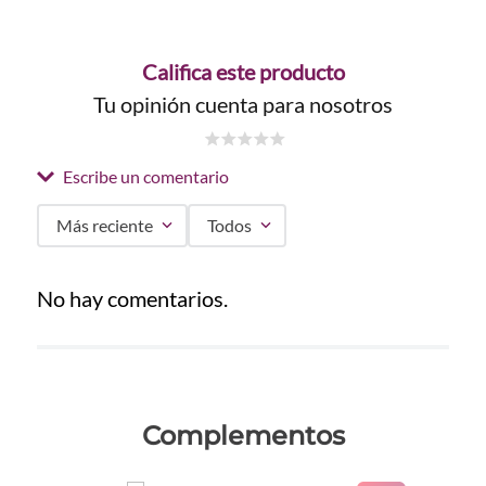
Califica este producto
Tu opinión cuenta para nosotros
☆
☆
☆
☆
☆
Escribe un comentario
Más reciente
Todos
Agregar comentario
No hay comentarios.
Título
Califica el producto de 1 a 5 estrellas
Complementos
★
★
★
★
★
Tu nombre