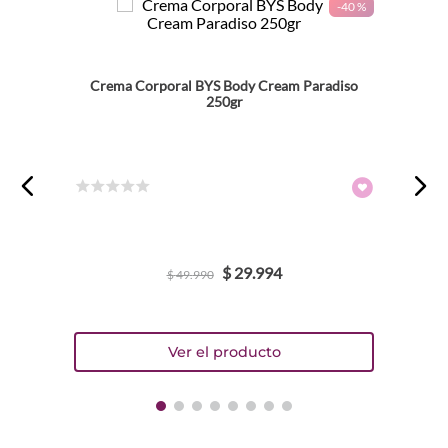
-
40 %
Dirección de email
Crema Corporal BYS Body Cream Paradiso
250gr
Escribe un comentario
☆
☆
☆
☆
☆
$
29
.
994
$
49
.
990
ENVIAR COMENTARIO