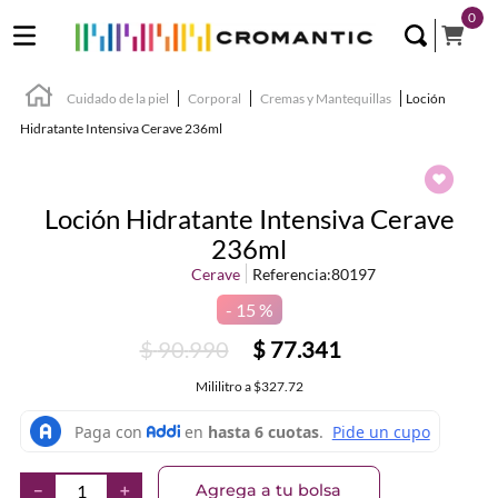
0
Cuidado de la piel
Corporal
Cremas y Mantequillas
Loción
Hidratante Intensiva Cerave 236ml
Loción Hidratante Intensiva Cerave
236ml
Cerave
Referencia
:
80197
15 %
$
90
.
990
$
77
.
341
Mililitro
a
$327.72
Agrega a tu bolsa
－
＋