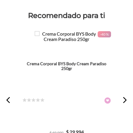
Recomendado para ti
-
40 %
Crema Corporal BYS Body Cream Paradiso
250gr
☆
☆
☆
☆
☆
$
29
.
994
$
49
.
990