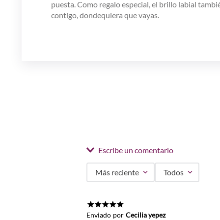
puesta. Como regalo especial, el brillo labial tam
contigo, dondequiera que vayas.
Escribe un comentario
Más reciente
Todos
Agregar comentario
Título
★
★
★
★
★
Enviado
por
Cecilia yepez