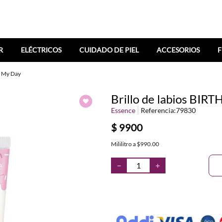
R
ELÉCTRICOS
CUIDADO DE PIEL
ACCESORIOS
F
e My Day
Brillo de labios BI
Essence
Referencia
:
79830
$
9900
Mililitro
a
$990.00
－
＋