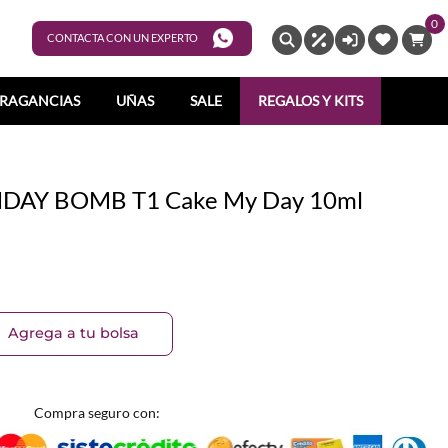
0
ENTRAR
CONTACTA CON UN EXPERTO
RAGANCIAS
UÑAS
SALE
REGALOS Y KITS
RTHDAY BOMB T1 Cake My Day 10ml
Agrega a tu bolsa
Compra seguro con: