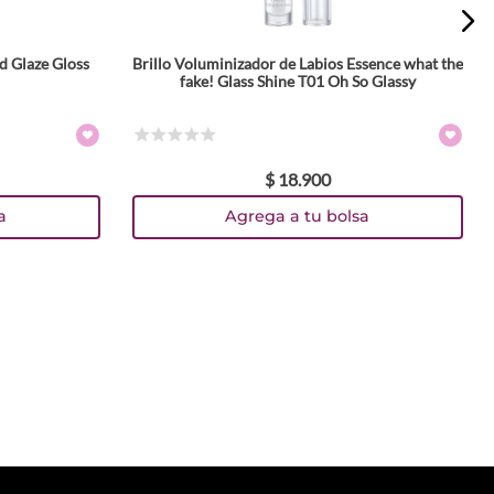
d Glaze Gloss
Brillo Voluminizador de Labios Essence what the
fake! Glass Shine T01 Oh So Glassy
☆
☆
☆
☆
☆
$
18
.
900
a
Agrega a tu bolsa