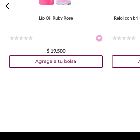
Lip Oil Ruby Rose
Reloj con br
Tamaño
6 gr
Colores
☆
☆
☆
☆
☆
☆
☆
☆
☆
☆
$
19
.
500
TEXTURA_7279321104377
TEXTURA_7269321104375
TEXTURA_7269321104276
TEXTURA_7269321104160
TEXTURA_7269321104061
TEXTURA_7269321103958
TEXTURA_7269321103842
Agrega a tu bolsa