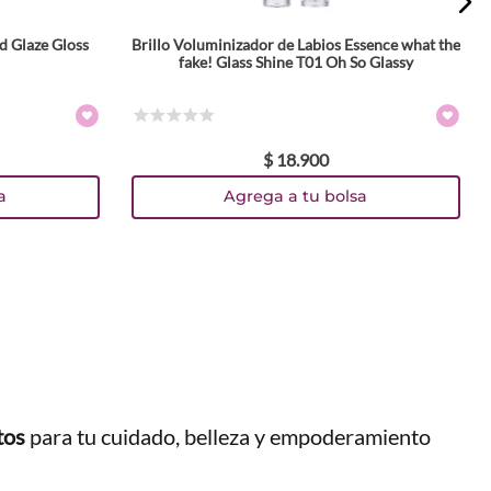
d Glaze Gloss
Brillo Voluminizador de Labios Essence what the
fake! Glass Shine T01 Oh So Glassy
☆
☆
☆
☆
☆
$
18
.
900
a
Agrega a tu bolsa
tos
para tu cuidado, belleza y empoderamiento