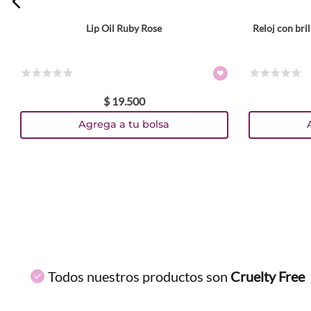
Lip Oil Ruby Rose
Reloj con br
Tamaño
6 gr
Colores
☆
☆
☆
☆
☆
☆
☆
☆
☆
☆
$
19
.
500
TEXTURA_7279321104377
TEXTURA_7269321104375
TEXTURA_7269321104276
TEXTURA_7269321104160
TEXTURA_7269321104061
TEXTURA_7269321103958
TEXTURA_7269321103842
Agrega a tu bolsa
Todos nuestros productos son
Cruelty Free