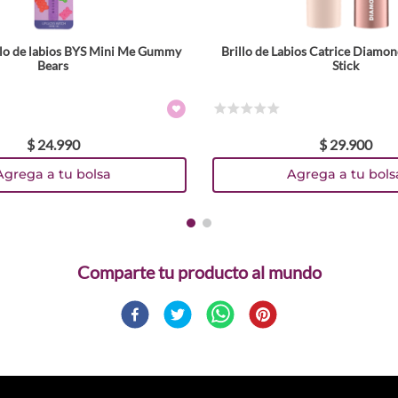
illo de labios BYS Mini Me Gummy
Brillo de Labios Catrice Diamon
Tamaño
Bears
Stick
1.6 g
Colores
☆
☆
☆
☆
☆
$
24
.
990
$
29
.
900
TEXTURA_4059729541048
TEXTURA_4059729541062
TEXTURA_4059729541086
TEXTURA_4059729541482
Agrega a tu bolsa
Agrega a tu bols
Comparte