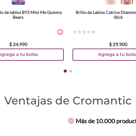
illo de labios BYS Mini Me Gummy
Brillo de Labios Catrice Diamon
Tamaño
Bears
Stick
1.6 g
Colores
☆
☆
☆
☆
☆
$
24
.
990
$
29
.
900
TEXTURA_4059729541048
TEXTURA_4059729541062
TEXTURA_4059729541086
TEXTURA_4059729541482
Agrega a tu bolsa
Agrega a tu bols
Ventajas de Cromantic
Más de 10.000 produc