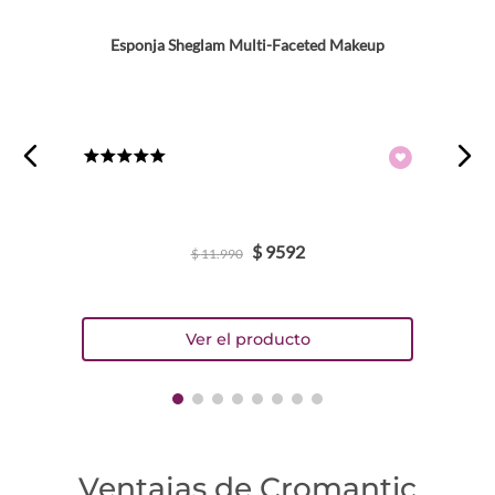
Esponja Sheglam Multi-Faceted Makeup
★
★
★
★
★
$
9592
$
11
.
990
Ventajas de Cromantic