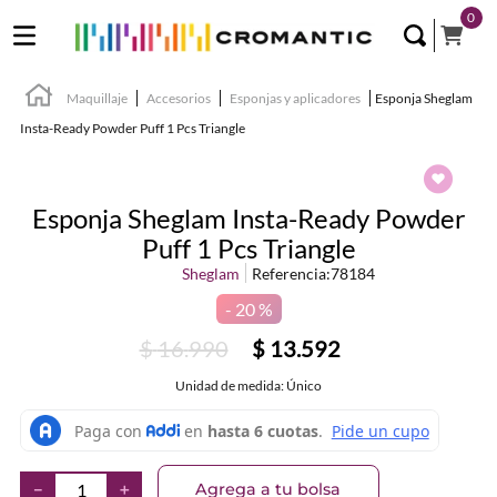
0
Maquillaje
Accesorios
Esponjas y aplicadores
Esponja Sheglam
Insta-Ready Powder Puff 1 Pcs Triangle
Esponja Sheglam Insta-Ready Powder
Puff 1 Pcs Triangle
Sheglam
Referencia
:
78184
20 %
$
16
.
990
$
13
.
592
Unidad de medida: Único
Agrega a tu bolsa
－
＋