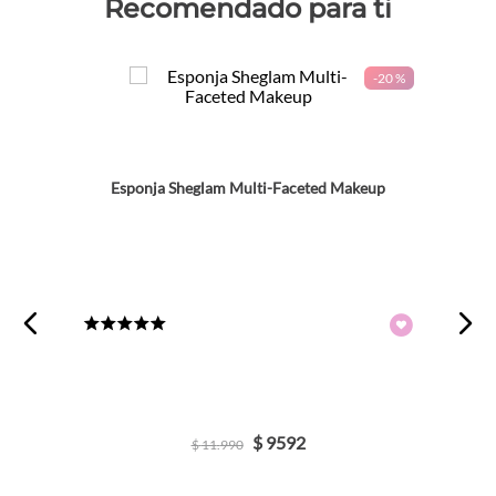
Recomendado para ti
-
20 %
Esponja Sheglam Multi-Faceted Makeup
★
★
★
★
★
$
9592
$
11
.
990