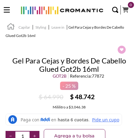
0
Capilar
Styling
Leave in
Gel Para Cejas y Bordes De Cabello
Glued Got2b 16ml
Gel Para Cejas y Bordes De Cabello
Glued Got2b 16ml
GOT2B
Referencia
:
77872
25 %
$
64
.
990
$
48
.
742
Mililitro
a
$3,046.38
Agrega a tu bolsa
－
＋