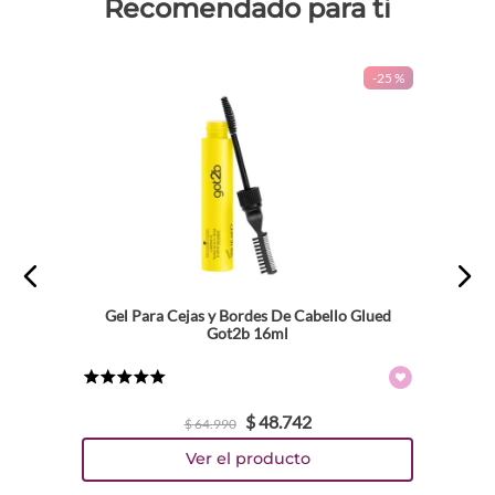
Recomendado para ti
-
25 %
Gel Para Cejas y Bordes De Cabello Glued
Got2b 16ml
★
★
★
★
★
$
48
.
742
$
64
.
990