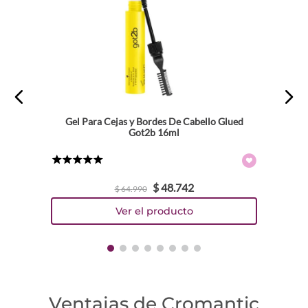
Gel Para Cejas y Bordes De Cabello Glued
Got2b 16ml
★
★
★
★
★
$
48
.
742
$
64
.
990
Ventajas de Cromantic