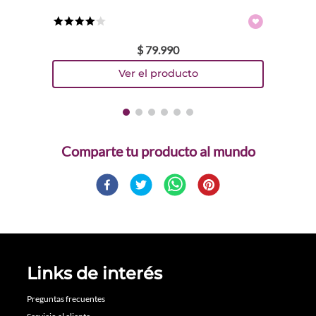
★
★
★
★
☆
$
79
.
990
Comparte
Links de interés
Preguntas frecuentes