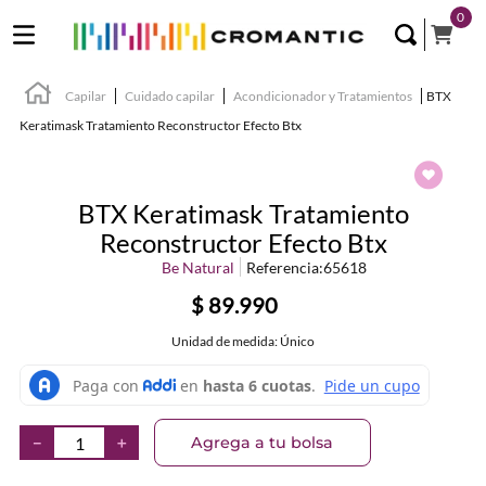
0
Capilar
Cuidado capilar
Acondicionador y Tratamientos
BTX
Keratimask Tratamiento Reconstructor Efecto Btx
BTX Keratimask Tratamiento
Reconstructor Efecto Btx
Be Natural
Referencia
:
65618
$
89
.
990
Unidad de medida: Único
Agrega a tu bolsa
－
＋