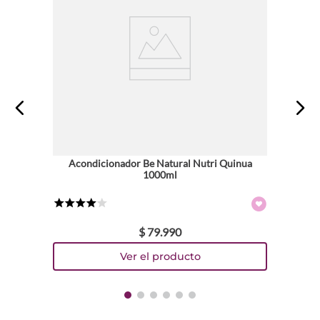
Acondicionador Be Natural Nutri Quinua
1000ml
★
★
★
★
☆
$
79
.
990