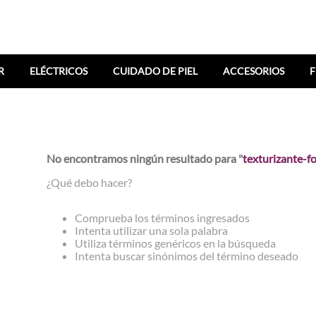
R
ELÉCTRICOS
CUIDADO DE PIEL
ACCESORIOS
F
No encontramos ningún resultado para "
texturizante-f
¿Qué debo hacer?
Comprueba los términos ingresados
Intenta utilizar una sola palabra
Utiliza términos genéricos en la búsqueda
Intenta buscar sinónimos del término deseado