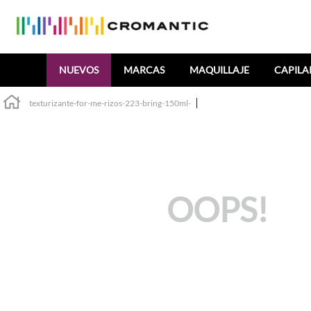
Buscar
NUEVOS
MARCAS
MAQUILLAJE
CAPILA
texturizante-for-me-rizos-223-bring-150ml-
OOPS!