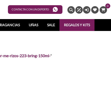
0
ENTRAR
CONTACTA CON UN EXPERTO
RAGANCIAS
UÑAS
SALE
REGALOS Y KITS
or-me-rizos-223-bring-150ml-
"