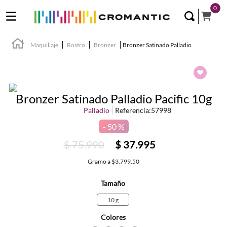
0
Maquillaje
Rostro
Bronzer
Bronzer Satinado Palladio
Bronzer Satinado Palladio Pacific 10g
Palladio
Referencia
:
57998
50 %
$
75
.
990
$
37
.
995
Gramo
a
$3,799.50
Tamaño
10 g
Colores