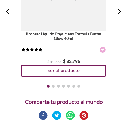
Bronzer Líquido Physicians Formula Butter
Glow 40ml
★
★
★
★
★
$
32
.
796
$
81
.
990
Comparte