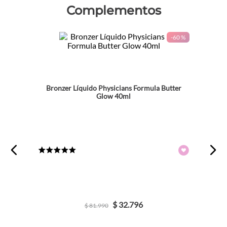
Complementos
-
60 %
Bronzer Líquido Physicians Formula Butter
Glow 40ml
★
★
★
★
★
$
32
.
796
$
81
.
990