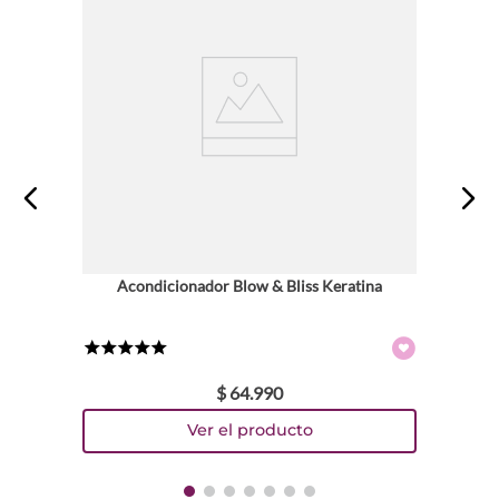
Acondicionador Blow & Bliss Keratina
★
★
★
★
★
$
64
.
990