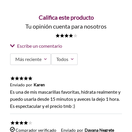
Califica este producto
Tu opinión cuenta para nosotros
★
★
★
★
☆
Escribe un comentario
Más reciente
Todos
Agregar comentario
Título
★
★
★
★
★
Enviado
por
Karen
Es una de mis mascarillas favoritas, hidrata realmente y
puedo usarla desde 15 minutos y aveces la dejo 1 hora.
Califica el producto de 1 a 5 estrellas
Es espectacular y el precio tmb :)
★
★
★
★
★
Tu nombre
★
★
★
★
☆
Comprador verificado
Enviado
por
Dayana Negrete