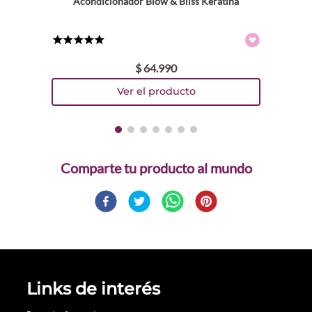
Acondicionador Blow & Bliss Keratina
★
★
★
★
★
$
64
.
990
Comparte
Links de interés