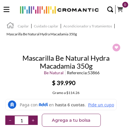
0
Capilar
Cuidado capilar
Acondicionador y Tratamientos
Mascarilla Be Natural Hydra Macadamia 350g
Mascarilla Be Natural Hydra
Macadamia 350g
Be Natural
Referencia
:
53866
$
39
.
990
Gramo
a
$114.26
Agrega a tu bolsa
－
＋