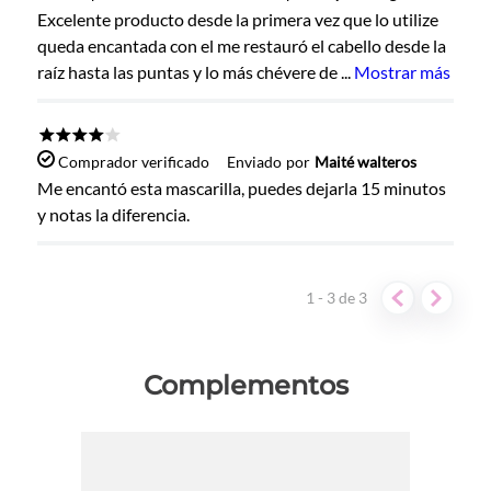
Excelente producto desde la primera vez que lo utilize
queda encantada con el me restauró el cabello desde la
Dirección de email
raíz hasta las puntas y lo más chévere de
...
Mostrar más
Escribe un comentario
★
★
★
★
☆
Comprador verificado
Enviado
por
Maité walteros
Me encantó esta mascarilla, puedes dejarla 15 minutos
y notas la diferencia.
1 - 3
de
3
ENVIAR COMENTARIO
Complementos