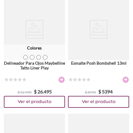
Colores
TEXTURA_6902395858546
TEXTURA_6902395858577
TEXTURA_6902395858539
TEXTURA_6902395858584
Delineador Para Ojos Maybelline
Esmalte Posh Bombshell 13ml
Tatto Liner Play
☆
☆
☆
☆
☆
☆
☆
☆
☆
☆
$
26
.
495
$
5394
$
52
.
990
$
8990