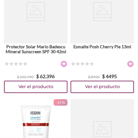
Protector Solar Mario Badescu
Esmalte Posh Cherry Pie 13ml
Mineral Sunscreen SPF 30 42ml
☆
☆
☆
☆
☆
☆
☆
☆
☆
☆
$
62
.
396
$
4495
$
155
.
990
$
8990
-
15 %