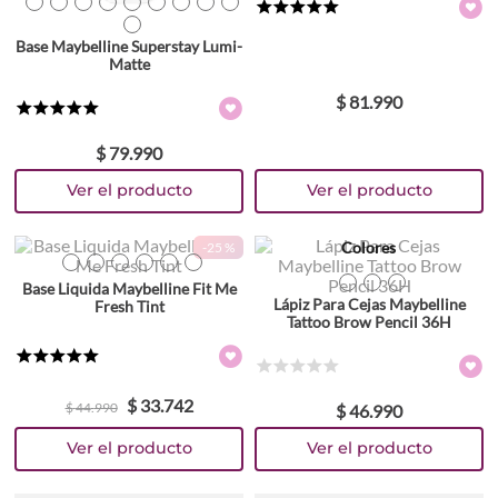
TEXTURA_6902395970064
TEXTURA_6902395970071
TEXTURA_6902395970101
TEXTURA_6902395970118
TEXTURA_6902395970125
TEXTURA_6902395970156
TEXTURA_6902395970187
TEXTURA_6902395970194
TEXTURA_6902395970217
★
★
★
★
★
TEXTURA_6902395970224
Base Maybelline Superstay Lumi-
Matte
$
81
.
990
★
★
★
★
★
$
79
.
990
Colores
Colores
-
25 %
TEXTURA_6902395830542
TEXTURA_6902395830528
TEXTURA_6902395830511
TEXTURA_6902395856627
TEXTURA_6902395856641
TEXTURA_6902395856573
Base Liquida Maybelline Fit Me
TEXTURA_6902395829522
TEXTURA_6902395829515
TEXTURA_6902395829492
Lápiz Para Cejas Maybelline
Fresh Tint
Tattoo Brow Pencil 36H
★
★
★
★
★
☆
☆
☆
☆
☆
$
33
.
742
$
44
.
990
$
46
.
990