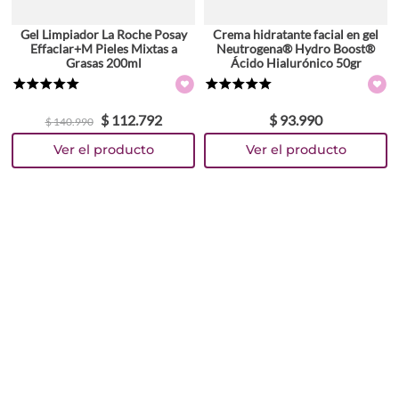
Gel Limpiador La Roche Posay
Crema hidratante facial en gel
Effaclar+M Pieles Mixtas a
Neutrogena® Hydro Boost®
Grasas 200ml
Ácido Hialurónico 50gr
★
★
★
★
★
★
★
★
★
★
$
112
.
792
$
93
.
990
$
140
.
990