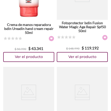
Fotoprotector Isdin Fusion
Crema de manos reparadora
Water Magic Age Repair Spf50
Isdin Ureadin hand cream repair
50ml
50ml
☆
☆
☆
☆
☆
☆
☆
☆
☆
☆
$
119
.
192
$
43
.
341
$
148
.
990
$
50
.
990