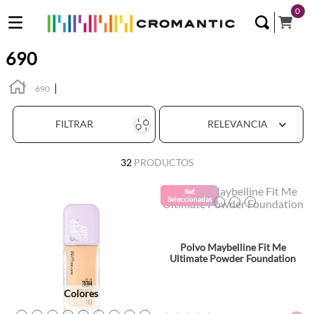
0
690
690
FILTRAR
RELEVANCIA
32
PRODUCTOS
Colores
Ref.
Seleccionadas
TEXTURA_6902395806462
TEXTURA_6902395806493
TEXTURA_6902395806479
Polvo Maybelline Fit Me
Ultimate Powder Foundation
Colores