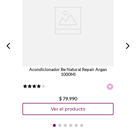
Acondicionador Be Natural Repair Argan
1000Ml
★
★
★
★
☆
$
79
.
990