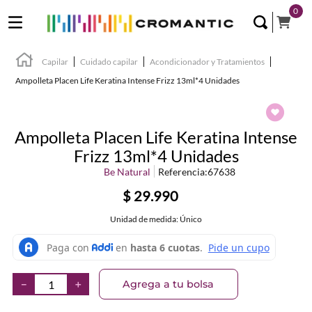
0
Capilar
Cuidado capilar
Acondicionador y Tratamientos
Ampolleta Placen Life Keratina Intense Frizz 13ml*4 Unidades
Ampolleta Placen Life Keratina Intense
Frizz 13ml*4 Unidades
Be Natural
Referencia
:
67638
$
29
.
990
Unidad de medida: Único
Agrega a tu bolsa
－
＋