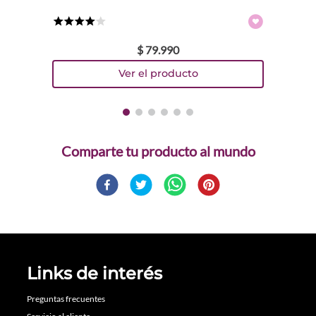
★
★
★
★
☆
$
79
.
990
Comparte
Links de interés
Preguntas frecuentes